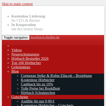
Skip to main content
Kostenlose Lieferung
für CD’s & Bücher
In Kooperation
mit den besten Shops
hoerbuch-thriller.de
Toggle navigation
Videos
Neuerscheinungen
Hörbuch Bestseller 2026
Top 100 Hörbücher
Geheimtipps
Blog
Cormoran Strike & Robin Ellacott – Beziehung
Kostenlose Hörbücher
Cashback bis zu 10%
Tolle Preise bei BookBeat
Hörbuch Schnäppchen
Gutscheine
Audible für nur 0,99 €
Kostenlose Hörbücher – Gutschein