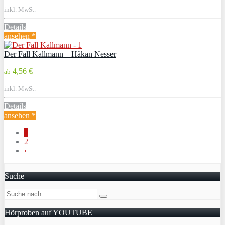
inkl. MwSt.
Details
ansehen *
Der Fall Kallmann – Håkan Nesser
4,56 €
ab
inkl. MwSt.
Details
ansehen *
1
2
›
Suche
Hörproben auf YOUTUBE