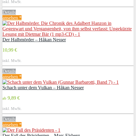
inkl. MwSt.
Details
ansehen *
Der Halbmörder – Håkan Nesser
10,99 €
inkl. MwSt.
Details
ansehen *
Schach unter dem Vulkan – Håkan Nesser
9,89 €
ab
inkl. MwSt.
Details
ansehen *
Der Fall des Präsidenten – Marc Elsberg