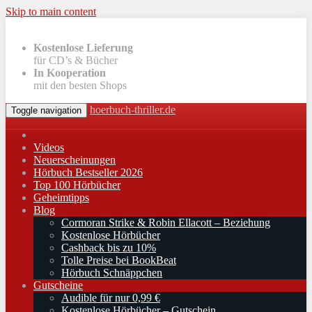
Skip to main content
Kostenlose Lieferung
für CD’s & Bücher
In Kooperation
mit den besten Shops
hoerbuch-thriller.de
Toggle navigation
Videos
Neuerscheinungen
Hörbuch Bestseller 2026
Top 100 Hörbücher
Geheimtipps
Blog
Cormoran Strike & Robin Ellacott – Beziehung
Kostenlose Hörbücher
Cashback bis zu 10%
Tolle Preise bei BookBeat
Hörbuch Schnäppchen
Gutscheine
Audible für nur 0,99 €
Kostenlose Hörbücher – Gutschein