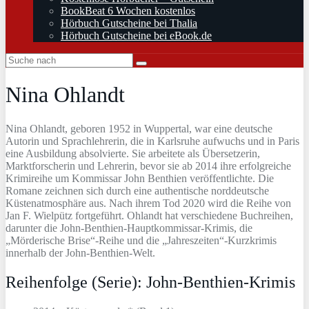
BookBeat 6 Wochen kostenlos
Hörbuch Gutscheine bei Thalia
Hörbuch Gutscheine bei eBook.de
Nina Ohlandt
Nina Ohlandt, geboren 1952 in Wuppertal, war eine deutsche
Autorin und Sprachlehrerin, die in Karlsruhe aufwuchs und in Paris
eine Ausbildung absolvierte. Sie arbeitete als Übersetzerin,
Marktforscherin und Lehrerin, bevor sie ab 2014 ihre erfolgreiche
Krimireihe um Kommissar John Benthien veröffentlichte. Die
Romane zeichnen sich durch eine authentische norddeutsche
Küstenatmosphäre aus. Nach ihrem Tod 2020 wird die Reihe von
Jan F. Wielpütz fortgeführt. Ohlandt hat verschiedene Buchreihen,
darunter die John-Benthien-Hauptkommissar-Krimis, die
„Mörderische Brise“-Reihe und die „Jahreszeiten“-Kurzkrimis
innerhalb der John-Benthien-Welt.
Reihenfolge (Serie): John-Benthien-Krimis