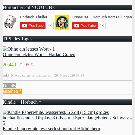
Hörbücher auf YOUTUBE
TIPP des Tages
Ohne ein letztes Wort – Harlan Coben
20,44 €
21,95 €
inkl. MwSt.
Zuletzt aktualisiert am: 29. März 2026 09:14
Details
ansehen *
Kindle + Hörbuch *
Kindle Paperwhite, wasserfest und mit Hörbüchern