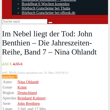
BookBeat 6 Wochen kostenlos
Hörbuch Gutscheine bei Thalia
Hörbuch Gutscheine bei eBook.de
Im Nebel liegt der Tod: John
Benthien – Die Jahreszeiten-
Reihe, Band 7 – Nina Ohlandt
4,61 €
4,95 €
inkl. MwSt.
Zuletzt aktualisiert am: 29. März 2026 09:13
ansehen *
Autor
Nina Ohlandt
Genre
Krimi
Region
Deutschland
Sprecher
Reinhard Kuhnert
Serie
John Benthien
Länge
3 Std. und 17 Min.