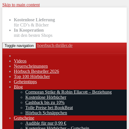
Skip to main content
Kostenlose Lieferung
für CD’s & Bücher
In Kooperation
mit den besten Shops
hoerbuch-thriller.de
Toggle navigation
Videos
Neuerscheinungen
Hörbuch Bestseller 2026
Top 100 Hörbücher
Geheimtipps
Blog
Cormoran Strike & Robin Ellacott – Beziehung
Kostenlose Hörbücher
Cashback bis zu 10%
Tolle Preise bei BookBeat
Hörbuch Schnäppchen
Gutscheine
Audible für nur 0,99 €
Kostenlose Hörbücher – Gutschein