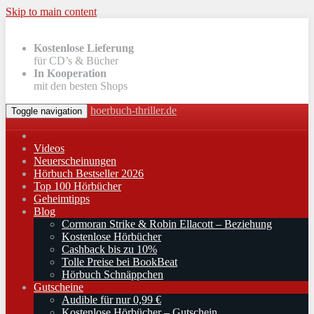
Skip to main content
Kostenlose Lieferung
für CD’s & Bücher
In Kooperation
mit den besten Shops
hoerbuch-thriller.de
Toggle navigation
Videos
Neuerscheinungen
Hörbuch Bestseller 2026
Top 100 Hörbücher
Geheimtipps
Blog
Cormoran Strike & Robin Ellacott – Beziehung
Kostenlose Hörbücher
Cashback bis zu 10%
Tolle Preise bei BookBeat
Hörbuch Schnäppchen
Gutscheine
Audible für nur 0,99 €
Kostenlose Hörbücher – Gutschein