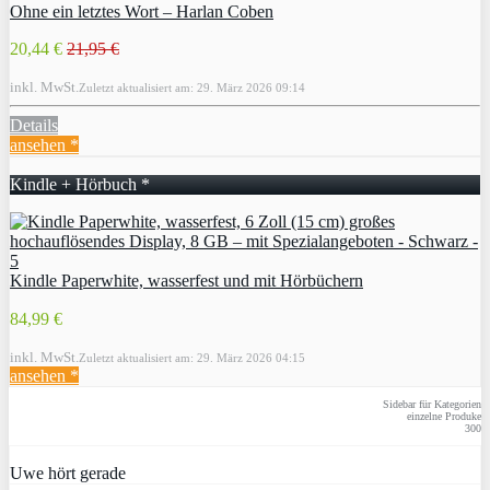
Ohne ein letztes Wort – Harlan Coben
20,44 €
21,95 €
inkl. MwSt.
Zuletzt aktualisiert am: 29. März 2026 09:14
Details
ansehen *
Kindle + Hörbuch *
Kindle Paperwhite, wasserfest und mit Hörbüchern
84,99 €
inkl. MwSt.
Zuletzt aktualisiert am: 29. März 2026 04:15
ansehen *
Sidebar für Kategorien
einzelne Produke
300
Uwe hört gerade