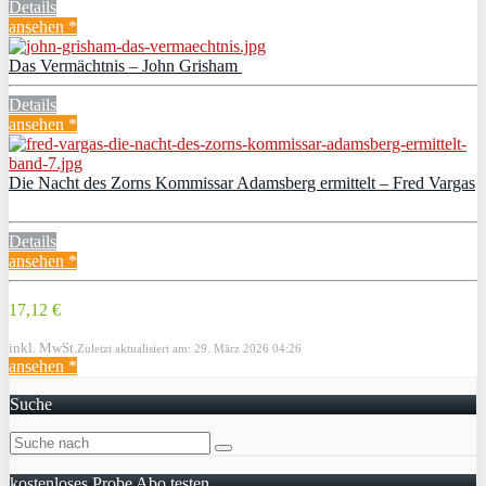
Details
ansehen *
Das Vermächtnis – John Grisham
Details
ansehen *
Die Nacht des Zorns Kommissar Adamsberg ermittelt – Fred Vargas
Details
ansehen *
17,12 €
inkl. MwSt.
Zuletzt aktualisiert am: 29. März 2026 04:26
ansehen *
Suche
kostenloses Probe Abo testen