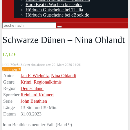
BookBeat 6 Wochen kostenlos
Hörbuch Gutscheine bei Thalia
Hörbuch Gutscheine bei eBook.de
Schwarze Dünen – Nina Ohlandt
17,12 €
inkl. MwSt.
Zuletzt aktualisiert am: 29. März 2026 04:26
ansehen *
Autor
Jan F. Wielpütz
,
Nina Ohlandt
Genre
Krimi
,
Regionalkrimis
Region
Deutschland
Sprecher
Reinhard Kuhnert
Serie
John Benthien
Länge
13 Std. und 39 Min.
Datum
31.03.2023
John Benthiens neunter Fall. (Band 9)