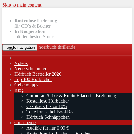
Skip to main content
Kostenlose Lieferung
für CD’s & Bücher
In Kooperation
mit den besten Shops
hoerbuch-thriller.de
Toggle navigation
Videos
Neuerscheinungen
Hörbuch Bestseller 2026
Top 100 Hörbücher
Geheimtipps
Blog
Cormoran Strike & Robin Ellacott – Beziehung
Kostenlose Hörbücher
Cashback bis zu 10%
Tolle Preise bei BookBeat
Hörbuch Schnäppchen
Gutscheine
Audible für nur 0,99 €
Kostenlose Hörbücher – Gutschein