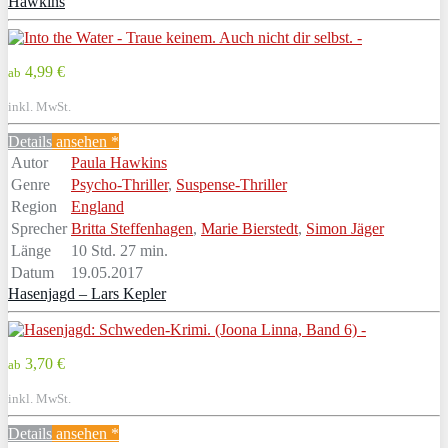
Hawkins
4,99 €
ab
inkl. MwSt.
Details
ansehen *
Autor
Paula Hawkins
Genre
Psycho-Thriller
,
Suspense-Thriller
Region
England
Sprecher
Britta Steffenhagen
,
Marie Bierstedt
,
Simon Jäger
Länge
10 Std. 27 min.
Datum
19.05.2017
Hasenjagd – Lars Kepler
3,70 €
ab
inkl. MwSt.
Details
ansehen *