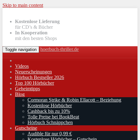
Skip to main content
Kostenlose Lieferung
für CD’s & Bücher
In Kooperation
mit den besten Shops
hoerbuch-thriller.de
Toggle navigation
Videos
Neuerscheinungen
Hörbuch Bestseller 2026
Top 100 Hörbücher
Geheimtipps
Blog
Cormoran Strike & Robin Ellacott – Beziehung
Kostenlose Hörbücher
Cashback bis zu 10%
Tolle Preise bei BookBeat
Hörbuch Schnäppchen
Gutscheine
Audible für nur 0,99 €
Kostenlose Hörbücher – Gutschein