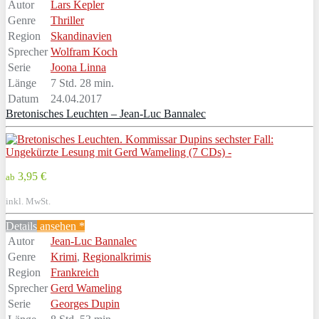
Autor
Lars Kepler
Genre
Thriller
Region
Skandinavien
Sprecher
Wolfram Koch
Serie
Joona Linna
Länge
7 Std. 28 min.
Datum
24.04.2017
Bretonisches Leuchten – Jean-Luc Bannalec
3,95 €
ab
inkl. MwSt.
Details
ansehen *
Autor
Jean-Luc Bannalec
Genre
Krimi
,
Regionalkrimis
Region
Frankreich
Sprecher
Gerd Wameling
Serie
Georges Dupin