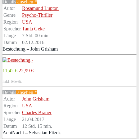
Details
ansehen *
Autor
Rosamund Lupton
Genre
Psycho-Thriller
Region
USA
Sprecher
Tanja Geke
Länge
7 Std. 00 min
Datum
02.12.2016
Bestechung – John Grisham
11,42 €
22,99 €
inkl. MwSt.
Details
ansehen *
Autor
John Grisham
Region
USA
Sprecher
Charles Brauer
Länge
21.04.2017
Datum
12 Std. 15 min.
AchtNacht – Sebastian Fitzek