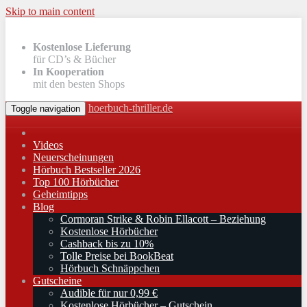
Skip to main content
Kostenlose Lieferung
für CD’s & Bücher
In Kooperation
mit den besten Shops
hoerbuch-thriller.de
Toggle navigation
Videos
Neuerscheinungen
Hörbuch Bestseller 2026
Top 100 Hörbücher
Geheimtipps
Blog
Cormoran Strike & Robin Ellacott – Beziehung
Kostenlose Hörbücher
Cashback bis zu 10%
Tolle Preise bei BookBeat
Hörbuch Schnäppchen
Gutscheine
Audible für nur 0,99 €
Kostenlose Hörbücher – Gutschein