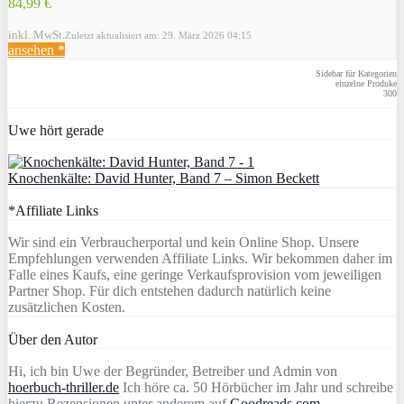
84,99 €
inkl. MwSt.
Zuletzt aktualisiert am: 29. März 2026 04:15
ansehen *
Sidebar für Kategorien
einzelne Produke
300
Uwe hört gerade
Knochenkälte: David Hunter, Band 7 – Simon Beckett
*Affiliate Links
Wir sind ein Verbraucherportal und kein Online Shop. Unsere
Empfehlungen verwenden Affiliate Links. Wir bekommen daher im
Falle eines Kaufs, eine geringe Verkaufsprovision vom jeweiligen
Partner Shop. Für dich entstehen dadurch natürlich keine
zusätzlichen Kosten.
Über den Autor
Hi, ich bin Uwe der Begründer, Betreiber und Admin von
hoerbuch-thriller.de
Ich höre ca. 50 Hörbücher im Jahr und schreibe
hierzu Rezensionen unter anderem auf
Goodreads.com
,