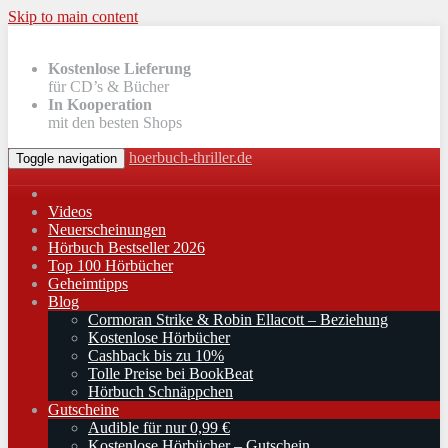
Skip to main content
Kostenlose Lieferung
für CD’s & Bücher
In Kooperation
mit den besten Shops
hoerbuch-thriller.de
Toggle navigation
Videos
Neuerscheinungen
Hörbuch Bestseller 2026
Top 100 Hörbücher
Geheimtipps
Blog
Cormoran Strike & Robin Ellacott – Beziehung
Kostenlose Hörbücher
Cashback bis zu 10%
Tolle Preise bei BookBeat
Hörbuch Schnäppchen
Gutscheine
Audible für nur 0,99 €
Kostenlose Hörbücher – Gutschein