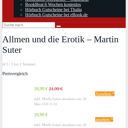
BookBeat 6 Wochen kostenlos
Hörbuch Gutscheine bei Thalia
Hörbuch Gutscheine bei eBook.de
Allmen und die Erotik – Martin
Suter
(4.5 / 5 bei 1 Stimme)
Preisvergleich
18,99 €
21,99 €
Ansehen *
inkl. MwSt.
Zuletzt aktualisiert am: 29.
März 2026 11:10
19,99 €
ansehen *
inkl. MwSt.
Zuletzt aktualisiert am: 29.