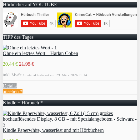
Hörbücher auf YOUTUBE
TIPP des Tages
Ohne ein letztes Wort – Harlan Coben
20,44 €
21,95 €
inkl. MwSt.
Zuletzt aktualisiert am: 29. März 2026 09:14
Details
ansehen *
Kindle + Hörbuch *
Kindle Paperwhite, wasserfest und mit Hörbüchern