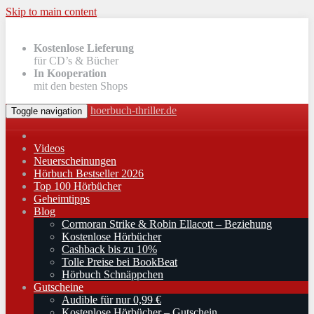
Skip to main content
Kostenlose Lieferung
für CD’s & Bücher
In Kooperation
mit den besten Shops
hoerbuch-thriller.de
Toggle navigation
Videos
Neuerscheinungen
Hörbuch Bestseller 2026
Top 100 Hörbücher
Geheimtipps
Blog
Cormoran Strike & Robin Ellacott – Beziehung
Kostenlose Hörbücher
Cashback bis zu 10%
Tolle Preise bei BookBeat
Hörbuch Schnäppchen
Gutscheine
Audible für nur 0,99 €
Kostenlose Hörbücher – Gutschein