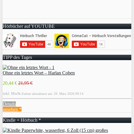
Hörbücher auf YOUTUBE
TIPP des Tages
Ohne ein letztes Wort – Harlan Coben
20,44 €
21,95 €
inkl. MwSt.
Zuletzt aktualisiert am: 29. März 2026 09:14
Details
ansehen *
Kindle + Hörbuch *