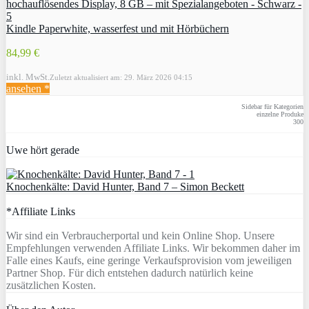
Kindle Paperwhite, wasserfest und mit Hörbüchern
84,99 €
inkl. MwSt.
Zuletzt aktualisiert am: 29. März 2026 04:15
ansehen *
Sidebar für Kategorien
einzelne Produke
300
Uwe hört gerade
Knochenkälte: David Hunter, Band 7 – Simon Beckett
*Affiliate Links
Wir sind ein Verbraucherportal und kein Online Shop. Unsere
Empfehlungen verwenden Affiliate Links. Wir bekommen daher im
Falle eines Kaufs, eine geringe Verkaufsprovision vom jeweiligen
Partner Shop. Für dich entstehen dadurch natürlich keine
zusätzlichen Kosten.