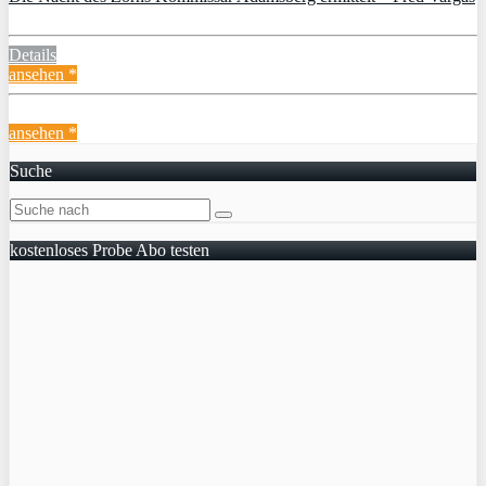
Details
ansehen *
ansehen *
Suche
kostenloses Probe Abo testen