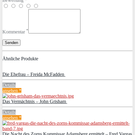
Bewertung *
*
Kommentar
Ähnliche Produkte
Die Ehefrau – Freida McFadden
Details
ansehen *
Das Vermächtnis – John Grisham
Details
ansehen *
Die Nacht des Zorns Kommissar Adamsberg ermittelt – Fred Vargas