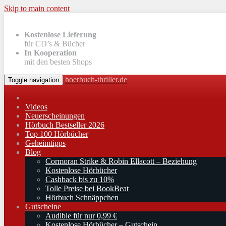
Skip to main content
Kostenlose Lieferung
für CD’s & Bücher
In Kooperation
mit den besten Shops
hoerbuch-thriller.de
Toggle navigation
Videos
Neuerscheinungen
Hörbuch Bestseller 2026
Top 100 Hörbücher
Geheimtipps
Blog
Cormoran Strike & Robin Ellacott – Beziehung
Kostenlose Hörbücher
Cashback bis zu 10%
Tolle Preise bei BookBeat
Hörbuch Schnäppchen
Gutscheine
Audible für nur 0,99 €
Kostenlose Hörbücher – Gutschein