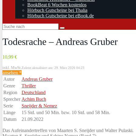
BookBeat 6 Wochen kostenlos
Hörbuch Gutscheine bei Thalia
Hörbuch Gutscheine bei eBook.de
Todesrache – Andreas Gruber
10,99 €
inkl. MwSt.
Zuletzt aktualisiert am: 29. März 2026 04:23
ansehen *
Autor
Andreas Gruber
Genre
Thriller
Region
Deutschland
Sprecher
Achim Buch
Serie
Sneijder & Nemez
Länge
15 Std. und 50 Min. bzw. 10 Std. und 58 Min.
Datum
21.09.2022
Das Aufeinandertreffen von Maarten S. Sneijder und Walter Pulaski.
Maarten S. Sneijder und Sabine Nemez (Band 7)