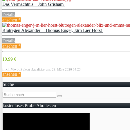
Das Vermächtnis – John Grisham
Details
ansehen *
Blutregen Alexander – Thomas Enger, Jørn Lier Horst
Details
ansehen *
10,99 €
inkl. MwSt.
Zuletzt aktualisiert am: 29. März 2026 04:23
ansehen *
Suche
kostenloses Probe Abo testen