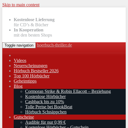
Skip to main content
Kostenlose Lieferung
für CD’s & Bücher
In Kooperation
mit den besten Shops
hoerbuch-thriller.de
Toggle navigation
Videos
Neuerscheinungen
Hörbuch Bestseller 2026
Top 100 Hörbücher
Geheimtipps
Blog
Cormoran Strike & Robin Ellacott – Beziehung
Kostenlose Hörbücher
Cashback bis zu 10%
Tolle Preise bei BookBeat
Hörbuch Schnäppchen
Gutscheine
Audible für nur 0,99 €
Kostenlose Hörbücher – Gutschein