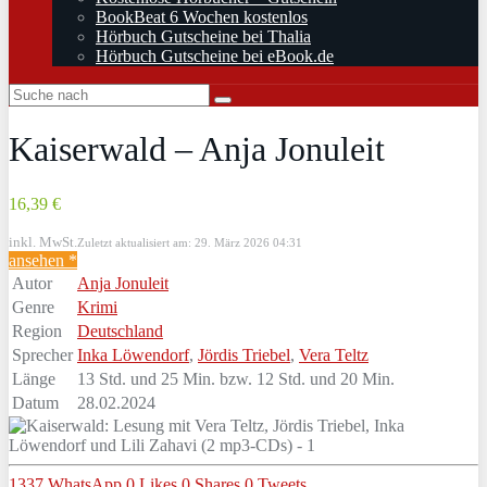
BookBeat 6 Wochen kostenlos
Hörbuch Gutscheine bei Thalia
Hörbuch Gutscheine bei eBook.de
Kaiserwald – Anja Jonuleit
16,39 €
inkl. MwSt.
Zuletzt aktualisiert am: 29. März 2026 04:31
ansehen *
Autor
Anja Jonuleit
Genre
Krimi
Region
Deutschland
Sprecher
Inka Löwendorf
,
Jördis Triebel
,
Vera Teltz
Länge
13 Std. und 25 Min. bzw. 12 Std. und 20 Min.
Datum
28.02.2024
1337
WhatsApp
0
Likes
0
Shares
0
Tweets