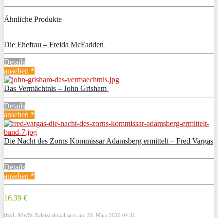
Ähnliche Produkte
Die Ehefrau – Freida McFadden
Details
ansehen *
Das Vermächtnis – John Grisham
Details
ansehen *
Die Nacht des Zorns Kommissar Adamsberg ermittelt – Fred Vargas
Details
ansehen *
16,39 €
inkl. MwSt.
Zuletzt aktualisiert am: 29. März 2026 04:31