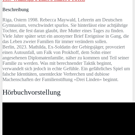
Beschreibung
Riga, Ostern 1998. Rebecca Maywald, Lehrerin am Deutschen
Gymnasium, verschwindet spurlos. Sie hinterlässt eine achtjährige
Tochter, die fest daran glaubt, ihre Mutter eines Tages zu finden.
Viele Jahre später setzt ein anonymer Brief Ereignisse in Gang, die
das Leben zweier Familien für immer verändern sollen.
Berlin, 2023. Mathilda, Ex-Soldatin der Gebirgsjäger, provoziert
einen Autounfall, um Falk von Prokhoff, dem Sohn einer
angesehenen Diplomatenfamilie, näher zu kommen und Teil seiner
Familie zu werden. Was mit berechnender Taktik beginnt,
verwandelt sich jedoch in echte Gefühle. Ein gefährliches Spiel um
falsche Identitäten, unentdeckte Verbrechen und dubiose
Machenschaften der Familienstiftung »Drei Linden« beginnt.
Hörbuchvorstellung