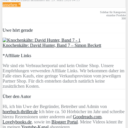
ansehen *
Sidebar für Kategorien
einzelne Produke
300
Uwe hört gerade
Knochenkälte: David Hunter, Band 7 – Simon Beckett
*Affiliate Links
Wir sind ein Verbraucherportal und kein Online Shop. Unsere
Empfehlungen verwenden Affiliate Links. Wir bekommen daher im
Falle eines Kaufs, eine geringe Verkaufsprovision vom jeweiligen
Partner Shop. Für dich entstehen dadurch natürlich keine
zusätzlichen Kosten.
Über den Autor
Hi, ich bin Uwe der Begründer, Betreiber und Admin von
hoerbuch-thriller.de
Ich höre ca. 50 Hörbücher im Jahr und schreibe
hierzu Rezensionen unter anderem auf
Goodreads.com
,
Lovelybooks.de
, sowie im
Blogger Portal
. Meine Videos könnt ihr
in meinen
Youtube-Kanal
abonnieren.