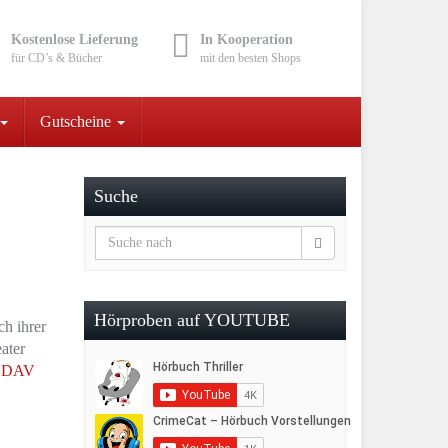
Kostenlose Lieferung
In Kooperation
für CD’s & Bücher
mit den besten Shops
Gutscheine
Suche
Hörproben auf YOUTUBE
ch ihrer
ater
e
DAV