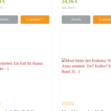
4 €
24,16 €
St.
inkl. MwSt.
Details
ansehen *
Details
ansehe