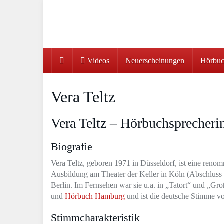
Skip
to
main
content
Videos
Neuerscheinungen
Hörbuc
Vera Teltz
Vera Teltz – Hörbuchsprecheri
Biografie
Vera Teltz, geboren 1971 in Düsseldorf, ist eine reno
Ausbildung am Theater der Keller in Köln (Abschluss
Berlin. Im Fernsehen war sie u.a. in „Tatort“ und „Gro
und
Hörbuch Hamburg
und ist die deutsche Stimme v
Stimmcharakteristik