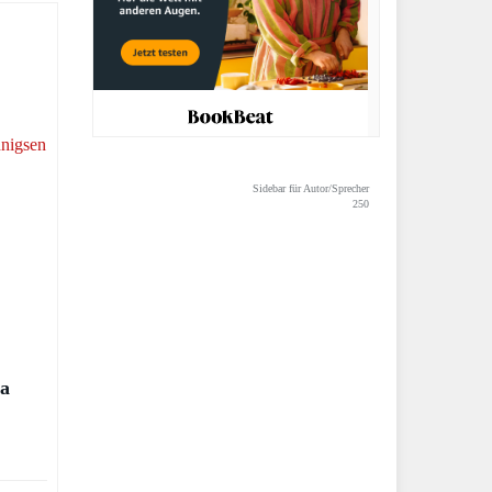
Sidebar für Autor/Sprecher
250
ra