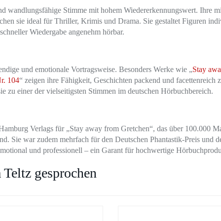
und wandlungsfähige Stimme mit hohem Wiedererkennungswert. Ihre mit
n sie ideal für Thriller, Krimis und Drama. Sie gestaltet Figuren indi
i schneller Wiedergabe angenehm hörbar.
ebendige und emotionale Vortragsweise. Besonders Werke wie „
Stay awa
r. 104
“ zeigen ihre Fähigkeit, Geschichten packend und facettenreich 
ie zu einer der vielseitigsten Stimmen im deutschen Hörbuchbereich.
 Hamburg Verlags für „Stay away from Gretchen“, das über 100.000 M
and. Sie war zudem mehrfach für den Deutschen Phantastik-Preis und d
 emotional und professionell – ein Garant für hochwertige Hörbuchprod
 Teltz gesprochen