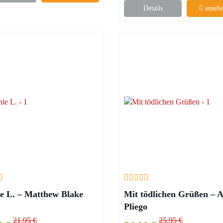
Details
ansehe
e L. – Matthew Blake
Mit tödlichen Grüßen – 
Pliego
21,95 €
25,95 €