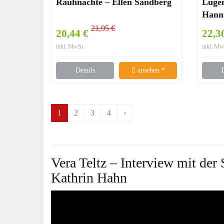
Rauhnächte – Ellen Sandberg
Lügen
Hanna
21,95 €
20,44 €
22,3
inkl. MwSt.
inkl. Mw
Details
ansehen *
1
2
3
4
›
Vera Teltz – Interview mit de
Kathrin Hahn