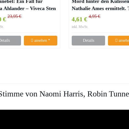
nebel: Ein Fall für
Mord hinter den Kulissen
 Ahlander – Viveca Sten
Nathalie Ames ermittelt. 
Kaffee? Mord!, Band 35 
23,95 €
4,95 €
0 €
4,61 €
Ellen Barksdale
St.
inkl. MwSt.
Details
ansehen *
Details
ansehe
r Stimme von Naomi Harris, Robin Tunne