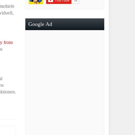
teltiefe
viduell,
Google Ad
y from
zu
al
en
uktionen.