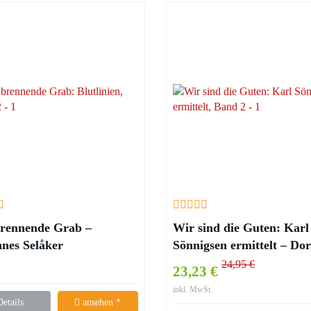
brennende Grab –
Wir sind die Guten: Karl
nes Selåker
Sönnigsen ermittelt – Do
Heldt
24,95 €
23,23 €
inkl. MwSt.
Details
ansehen *