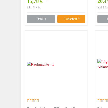
15,78 €
20,4
Schendel
inkl. MwSt.
inkl. Mw
Details
ansehen *