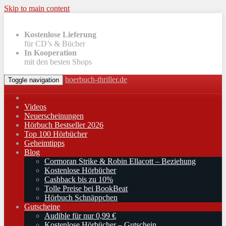
Skip to main content
Kostenlose Lieferung
für CD’s & Bücher
In Kooperation
mit den besten Shops
hoerbuch-thriller.de
Toggle navigation
Videos
Neuerscheinungen
Hörbuch Bestseller 2026
Top 100 Hörbücher
Geheimtipps
Blog
Cormoran Strike & Robin Ellacott – Beziehung
Kostenlose Hörbücher
Cashback bis zu 10%
Tolle Preise bei BookBeat
Hörbuch Schnäppchen
Gutscheine
Audible für nur 0,99 €
Kostenlose Hörbücher – Gutschein