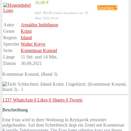
16,00 €
Ansehen *
inkl. MwSt.
Zuletzt aktualisiert am: 29.
März 2026 04:19
Autor
Arnaldur Indriðason
Genre
Krimi
Region
Island
Sprecher
Walter Kreye
Serie
Kommissar Konrad
Länge
11 Std. und 14 Min.
Datum
30.09.2021
Kommissar Konrad, (Band 3)
1337
WhatsApp
0
Likes
0
Shares
0
Tweets
Beschreibung
Eine Frau wird in ihrer Wohnung in Reykjavík ermordet
aufgefunden. Auf dem Schreibtisch liegt ein Zettel mit Kommissar
Konráðs Telefonnummer. Die Frau hatte offenbar kurz vor ihrem