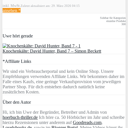
inkl. MwSt.
Zuletzt aktualisiert am: 29. März 2026 04:15
ansehen *
Sidebar für Kategorien
einzelne Produke
300
Uwe hört gerade
Knochenkälte: David Hunter, Band 7 – Simon Beckett
*Affiliate Links
Wir sind ein Verbraucherportal und kein Online Shop. Unsere
Empfehlungen verwenden Affiliate Links. Wir bekommen daher im
Falle eines Kaufs, eine geringe Verkaufsprovision vom jeweiligen
Partner Shop. Für dich entstehen dadurch natürlich keine
zusätzlichen Kosten.
Über den Autor
Hi, ich bin Uwe der Begründer, Betreiber und Admin von
hoerbuch-thriller.de
Ich höre ca. 50 Hörbücher im Jahr und schreibe
hierzu Rezensionen unter anderem auf
Goodreads.com
,
Lovelybooks.de
, sowie im
Blogger Portal
. Meine Videos könnt ihr