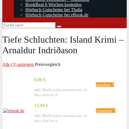
BookBeat 6 Wochen kostenlos
Hörbuch Gutscheine bei Thalia
Hörbuch Gutscheine bei eBook.de
Tiefe Schluchten: Island Krimi –
Arnaldur Indriðason
Alle (3) anzeigen
Preisvergleich
8,96 €
ansehen *
inkl. MwSt.
Zuletzt aktualisiert am: 29.
März 2026 04:19
15,99 €
Ansehen *
inkl. MwSt.
Zuletzt aktualisiert am: 29.
März 2026 04:19