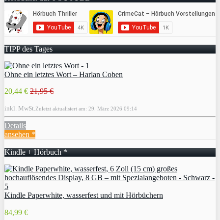
TIPP des Tages
Ohne ein letztes Wort – Harlan Coben
20,44 €
21,95 €
inkl. MwSt.
Zuletzt aktualisiert am: 29. März 2026 09:14
Details
ansehen *
Kindle + Hörbuch *
Kindle Paperwhite, wasserfest und mit Hörbüchern
84,99 €