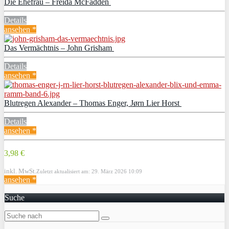
Die Ehefrau – Freida McFadden
Details
ansehen *
Das Vermächtnis – John Grisham
Details
ansehen *
Blutregen Alexander – Thomas Enger, Jørn Lier Horst
Details
ansehen *
3,98 €
inkl. MwSt.
Zuletzt aktualisiert am: 29. März 2026 10:09
ansehen *
Suche