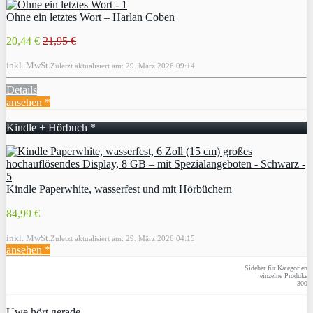
Ohne ein letztes Wort – Harlan Coben
20,44 €
21,95 €
inkl. MwSt.
Zuletzt aktualisiert am: 29. März 2026 09:14
Details
ansehen *
Kindle + Hörbuch *
Kindle Paperwhite, wasserfest und mit Hörbüchern
84,99 €
inkl. MwSt.
Zuletzt aktualisiert am: 29. März 2026 04:15
ansehen *
Sidebar für Kategorien
einzelne Produke
300
Uwe hört gerade