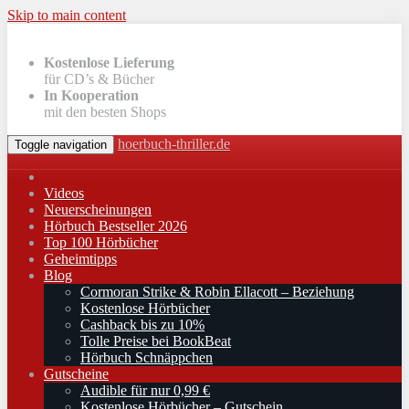
Skip to main content
Kostenlose Lieferung
für CD’s & Bücher
In Kooperation
mit den besten Shops
hoerbuch-thriller.de
Toggle navigation
Videos
Neuerscheinungen
Hörbuch Bestseller 2026
Top 100 Hörbücher
Geheimtipps
Blog
Cormoran Strike & Robin Ellacott – Beziehung
Kostenlose Hörbücher
Cashback bis zu 10%
Tolle Preise bei BookBeat
Hörbuch Schnäppchen
Gutscheine
Audible für nur 0,99 €
Kostenlose Hörbücher – Gutschein