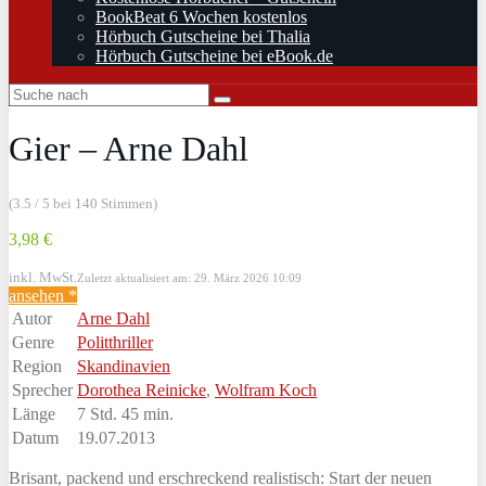
BookBeat 6 Wochen kostenlos
Hörbuch Gutscheine bei Thalia
Hörbuch Gutscheine bei eBook.de
Gier – Arne Dahl
(3.5 / 5 bei 140 Stimmen)
3,98 €
inkl. MwSt.
Zuletzt aktualisiert am: 29. März 2026 10:09
ansehen *
Autor
Arne Dahl
Genre
Politthriller
Region
Skandinavien
Sprecher
Dorothea Reinicke
,
Wolfram Koch
Länge
7 Std. 45 min.
Datum
19.07.2013
Brisant, packend und erschreckend realistisch: Start der neuen