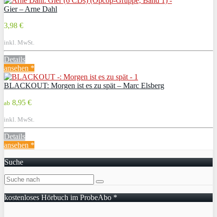
Gier – Arne Dahl
3,98 €
inkl. MwSt.
Details
ansehen *
BLACKOUT: Morgen ist es zu spät – Marc Elsberg
8,95 €
ab
inkl. MwSt.
Details
ansehen *
Suche
kostenloses Hörbuch im ProbeAbo *