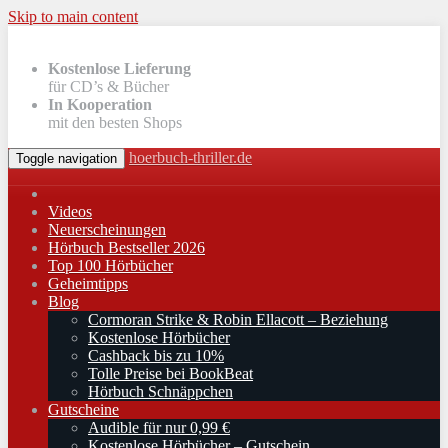
Skip to main content
Kostenlose Lieferung
für CD’s & Bücher
In Kooperation
mit den besten Shops
hoerbuch-thriller.de
Toggle navigation
Videos
Neuerscheinungen
Hörbuch Bestseller 2026
Top 100 Hörbücher
Geheimtipps
Blog
Cormoran Strike & Robin Ellacott – Beziehung
Kostenlose Hörbücher
Cashback bis zu 10%
Tolle Preise bei BookBeat
Hörbuch Schnäppchen
Gutscheine
Audible für nur 0,99 €
Kostenlose Hörbücher – Gutschein