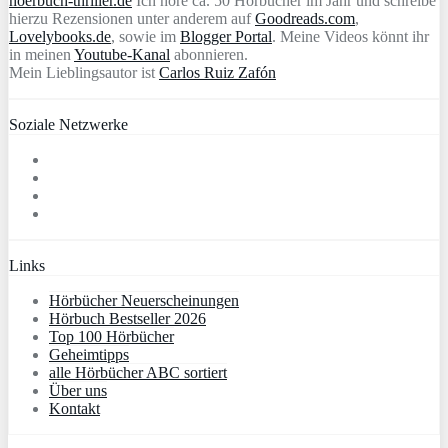
hoerbuch-thriller.de
Ich höre ca. 50 Hörbücher im Jahr und schreibe
hierzu Rezensionen unter anderem auf
Goodreads.com
,
Lovelybooks.de
, sowie im
Blogger Portal
. Meine Videos könnt ihr
in meinen
Youtube-Kanal
abonnieren.
Mein Lieblingsautor ist
Carlos Ruiz Zafón
Soziale Netzwerke
Links
Hörbücher Neuerscheinungen
Hörbuch Bestseller 2026
Top 100 Hörbücher
Geheimtipps
alle Hörbücher ABC sortiert
Über uns
Kontakt