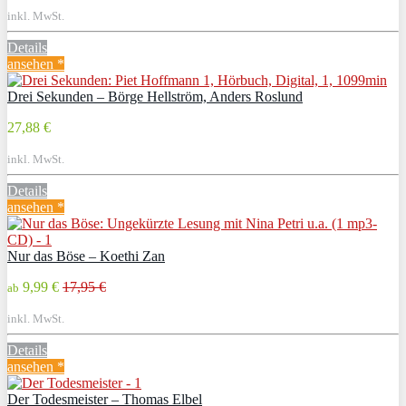
inkl. MwSt.
Details
ansehen *
Drei Sekunden – Börge Hellström, Anders Roslund
27,88 €
inkl. MwSt.
Details
ansehen *
Nur das Böse – Koethi Zan
9,99 €
17,95 €
ab
inkl. MwSt.
Details
ansehen *
Der Todesmeister – Thomas Elbel