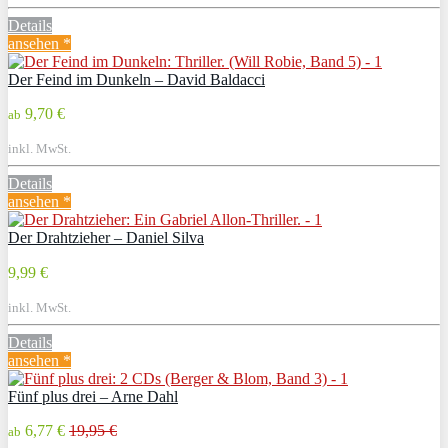
Details
ansehen *
Der Feind im Dunkeln – David Baldacci
9,70 €
ab
inkl. MwSt.
Details
ansehen *
Der Drahtzieher – Daniel Silva
9,99 €
inkl. MwSt.
Details
ansehen *
Fünf plus drei – Arne Dahl
6,77 €
19,95 €
ab