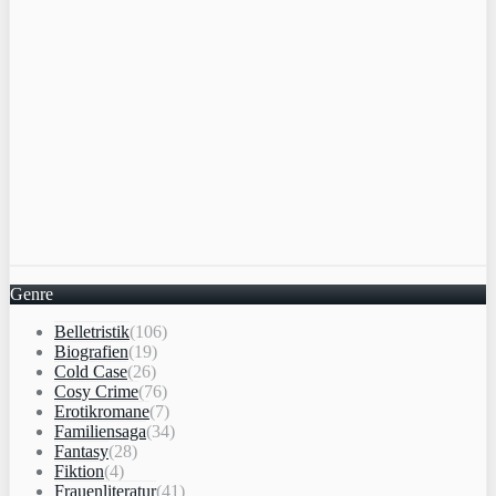
Genre
Belletristik
(106)
Biografien
(19)
Cold Case
(26)
Cosy Crime
(76)
Erotikromane
(7)
Familiensaga
(34)
Fantasy
(28)
Fiktion
(4)
Frauenliteratur
(41)