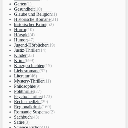
Garten
(1)
Gesundheit
(10)
Glaube und Religion
(1)
Historische Romane
(21)
historischer Krimi
(52)
Horror
(10)
Hörspiel
(4)
Humor
(47)
Jugend-Hörbücher
(19)
Justiz-Thriller
(14)
Kinder
(23)
Krimi
(699)
Kurzgeschichten
(15)
Liebesromane
(92)
Literatur
(46)
Mystery-Thriller
(11)
Philosophie
(9)
Politthriller
(27)
Psycho-Thriller
(173)
Rechtsmedizin
(29)
Regionalkrimis
(169)
Romantic Suspense
(2)
Sachbuch
(43)
Satire
(3)
Science Fiction
(11)