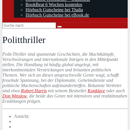
BookBeat 6 Wochen kostenlos
Hörbuch Gutscheine bei Thalia
Hörbuch Gutscheine bei eBook.de
Politthriller
Polit-Thriller sind spannende Geschichten, die Machtkämpfe,
Verschwörungen und internationale Intrigen in den Mittelpunkt
stellen. Die Handlung ist häufig global angelegt, mit
interkontinentalen Verstrickungen und brisanten
politischen
Themen
. Wer sich an dieses anspruchsvolle Genre wagt, schafft
fesselnde Spannung, bei der Diplomatie, Geheimdienste und
politische Machenschaften aufeinandertreffen. Bekannte Vertreter
sind etwa
Robert Harris
mit seinem Bestseller
Konklave
oder auch
Don Winslow
, die beide das Genre mit intensiven und realitätsnahen
Erzählungen prägen.
Ansicht: