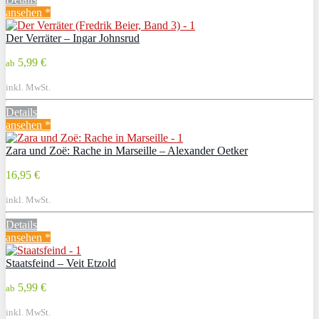
ansehen *
Der Verräter – Ingar Johnsrud
5,99 €
ab
inkl. MwSt.
Details
ansehen *
Zara und Zoë: Rache in Marseille – Alexander Oetker
16,95 €
inkl. MwSt.
Details
ansehen *
Staatsfeind – Veit Etzold
5,99 €
ab
inkl. MwSt.