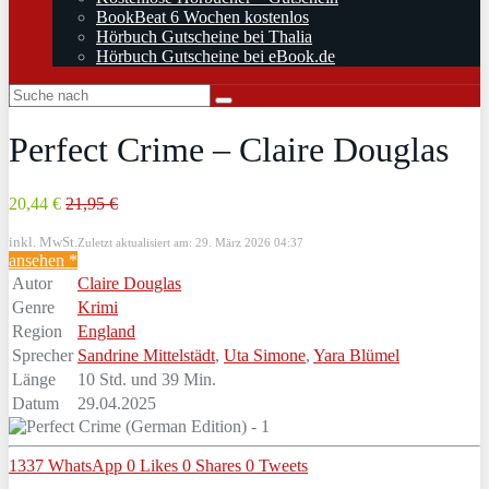
BookBeat 6 Wochen kostenlos
Hörbuch Gutscheine bei Thalia
Hörbuch Gutscheine bei eBook.de
Perfect Crime – Claire Douglas
20,44 €
21,95 €
inkl. MwSt.
Zuletzt aktualisiert am: 29. März 2026 04:37
ansehen *
Autor
Claire Douglas
Genre
Krimi
Region
England
Sprecher
Sandrine Mittelstädt
,
Uta Simone
,
Yara Blümel
Länge
10 Std. und 39 Min.
Datum
29.04.2025
1337
WhatsApp
0
Likes
0
Shares
0
Tweets