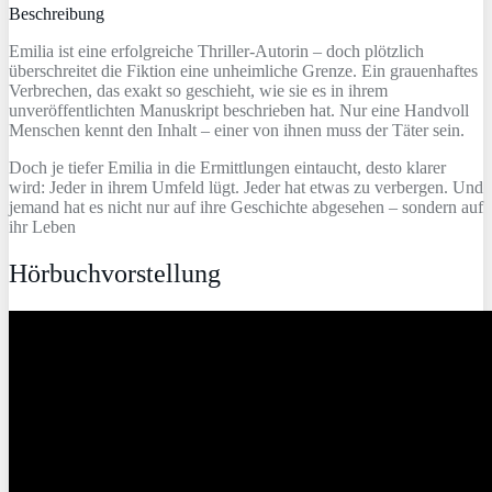
Beschreibung
Emilia ist eine erfolgreiche Thriller-Autorin – doch plötzlich
überschreitet die Fiktion eine unheimliche Grenze. Ein grauenhaftes
Verbrechen, das exakt so geschieht, wie sie es in ihrem
unveröffentlichten Manuskript beschrieben hat. Nur eine Handvoll
Menschen kennt den Inhalt – einer von ihnen muss der Täter sein.
Doch je tiefer Emilia in die Ermittlungen eintaucht, desto klarer
wird: Jeder in ihrem Umfeld lügt. Jeder hat etwas zu verbergen. Und
jemand hat es nicht nur auf ihre Geschichte abgesehen – sondern auf
ihr Leben
Hörbuchvorstellung