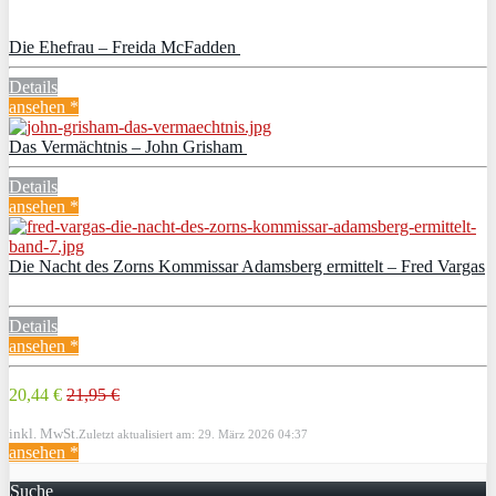
Die Ehefrau – Freida McFadden
Details
ansehen *
Das Vermächtnis – John Grisham
Details
ansehen *
Die Nacht des Zorns Kommissar Adamsberg ermittelt – Fred Vargas
Details
ansehen *
20,44 €
21,95 €
inkl. MwSt.
Zuletzt aktualisiert am: 29. März 2026 04:37
ansehen *
Suche