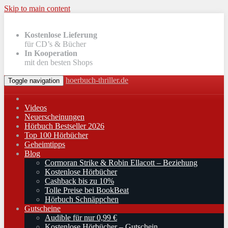
Skip to main content
Kostenlose Lieferung
für CD’s & Bücher
In Kooperation
mit den besten Shops
hoerbuch-thriller.de
Toggle navigation
Videos
Neuerscheinungen
Hörbuch Bestseller 2026
Top 100 Hörbücher
Geheimtipps
Blog
Cormoran Strike & Robin Ellacott – Beziehung
Kostenlose Hörbücher
Cashback bis zu 10%
Tolle Preise bei BookBeat
Hörbuch Schnäppchen
Gutscheine
Audible für nur 0,99 €
Kostenlose Hörbücher – Gutschein