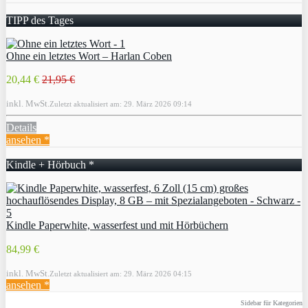
TIPP des Tages
Ohne ein letztes Wort – Harlan Coben
20,44 €
21,95 €
inkl. MwSt.
Zuletzt aktualisiert am: 29. März 2026 09:14
Details
ansehen *
Kindle + Hörbuch *
Kindle Paperwhite, wasserfest und mit Hörbüchern
84,99 €
inkl. MwSt.
Zuletzt aktualisiert am: 29. März 2026 04:15
ansehen *
Sidebar für Kategorien