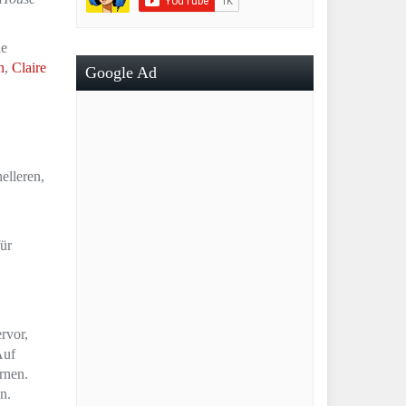
ie
n
,
Claire
Google Ad
elleren,
ür
rvor,
Auf
rnen.
n.