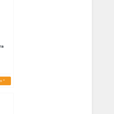
ra
n *