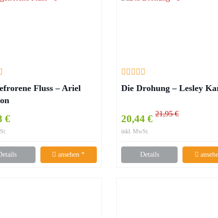
efrorene Fluss – Ariel
Die Drohung – Lesley Ka
on
21,95 €
8 €
20,44 €
St.
inkl. MwSt.
Details
ansehen *
Details
ansehe