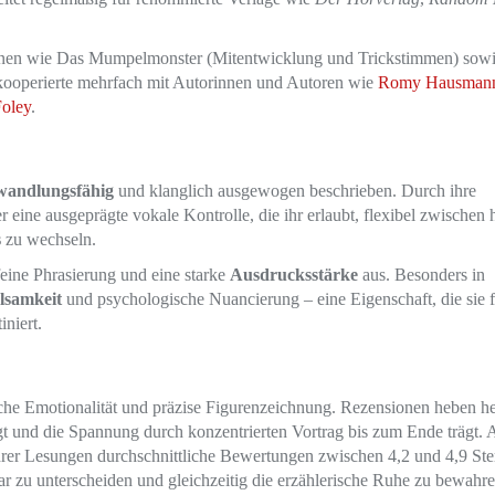
tionen wie Das Mumpelmonster (Mitentwicklung und Trickstimmen) sow
ooperierte mehrfach mit Autorinnen und Autoren wie
Romy Hausman
oley
.
wandlungsfähig
und klanglich ausgewogen beschrieben. Durch ihre
 eine ausgeprägte vokale Kontrolle, die ihr erlaubt, flexibel zwischen h
s
zu wechseln.
feine Phrasierung und eine starke
Ausdrucksstärke
aus. Besonders in
lsamkeit
und psychologische Nuancierung – eine Eigenschaft, die sie f
niert.
che Emotionalität und präzise Figurenzeichnung. Rezensionen heben he
 und die Spannung durch konzentrierten Vortrag bis zum Ende trägt. 
ihrer Lesungen durchschnittliche Bewertungen zwischen 4,2 und 4,9 Ste
ar zu unterscheiden und gleichzeitig die erzählerische Ruhe zu bewahre