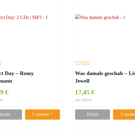
ct Day – Romy
Was damals geschah – Li
mann
Jewell
49 €
17,45 €
St.
inkl. MwSt.
Details
ansehen *
Details
ansehe