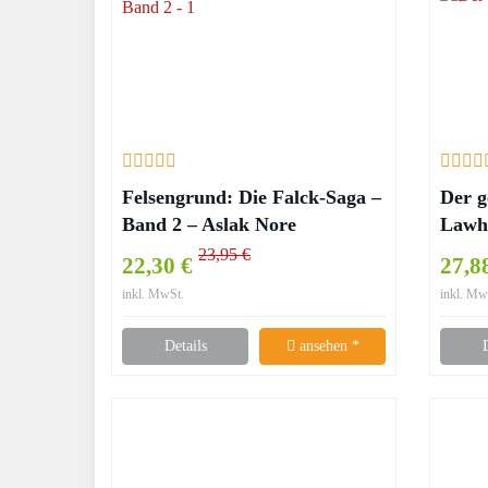
Felsengrund: Die Falck-Saga –
Der g
Band 2 – Aslak Nore
Lawh
23,95 €
22,30 €
27,8
inkl. MwSt.
inkl. Mw
Details
ansehen *