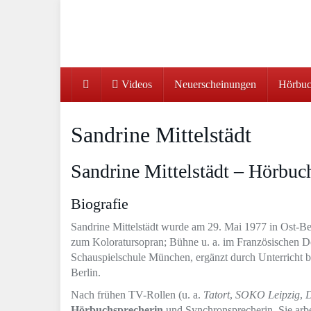
Skip
to
main
content
Videos
Neuerscheinungen
Hörbuc
Sandrine Mittelstädt
Sandrine Mittelstädt – Hörbuc
Biografie
Sandrine Mittelstädt wurde am 29. Mai 1977 in Ost-Be
zum Koloratursopran; Bühne u. a. im Französischen Do
Schauspielschule München, ergänzt durch Unterricht b
Berlin.
Nach frühen TV-Rollen (u. a.
Tatort
,
SOKO Leipzig
,
D
Hörbuchsprecherin
und Synchronsprecherin. Sie arbe