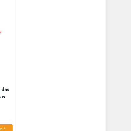
 das
las
n *