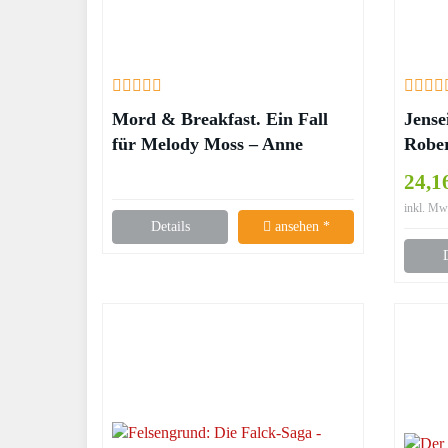
Mord & Breakfast. Ein Fall
Jense
für Melody Moss – Anne
Robe
Gordon
24,1
inkl. Mw
Details
ansehen *