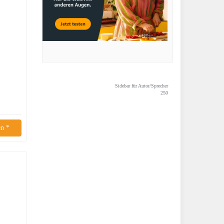
Sidebar für Autor/Sprecher
250
n *