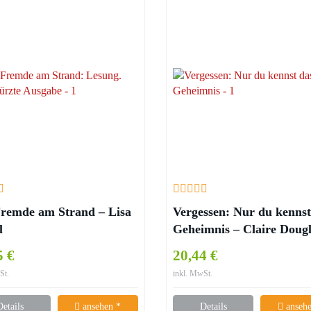
remde am Strand – Lisa
Vergessen: Nur du kennst
l
Geheimnis – Claire Doug
5 €
20,44 €
St.
inkl. MwSt.
Details
ansehen *
Details
ansehe