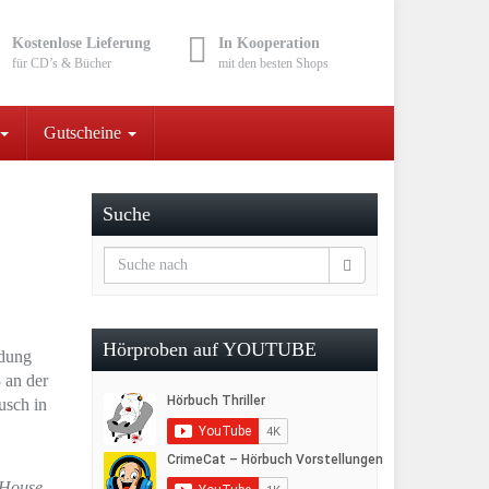
Kostenlose Lieferung
In Kooperation
für CD’s & Bücher
mit den besten Shops
Gutscheine
Suche
Hörproben auf YOUTUBE
ldung
 an der
usch in
House