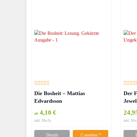
Die Bosheit – Mattias
Der F
Edvardsson
Jewel
4,10 €
24,9
ab
inkl. MwSt.
inkl. Mw
Details
ansehen *