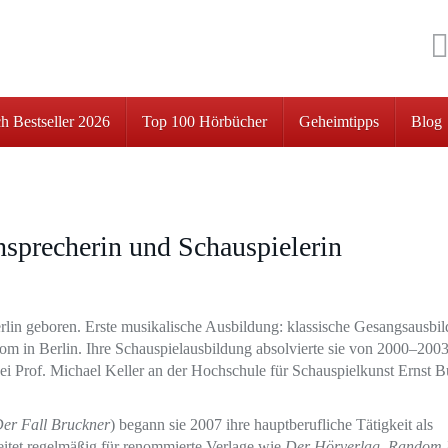
h Bestseller 2026
Top 100 Hörbücher
Geheimtipps
Blog
hsprecherin und Schauspielerin
rlin geboren. Erste musikalische Ausbildung: klassische Gesangsausbi
m in Berlin. Ihre Schauspielausbildung absolvierte sie von 2000–2003
ei Prof. Michael Keller an der Hochschule für Schauspielkunst Ernst B
er Fall Bruckner
) begann sie 2007 ihre hauptberufliche Tätigkeit als
itet regelmäßig für renommierte Verlage wie
Der Hörverlag
,
Random 