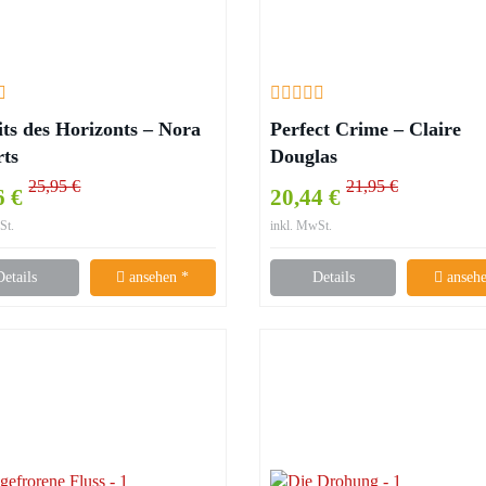
its des Horizonts – Nora
Perfect Crime – Claire
rts
Douglas
25,95 €
21,95 €
6 €
20,44 €
St.
inkl. MwSt.
Details
ansehen *
Details
ansehe