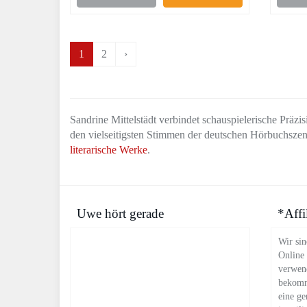
1
2
›
Sandrine Mittelstädt verbindet schauspielerische Präzi
den vielseitigsten Stimmen der deutschen Hörbuchszene
literarische Werke
.
Uwe hört gerade
*Affi
Wir sin
Online
verwend
bekomm
eine ge