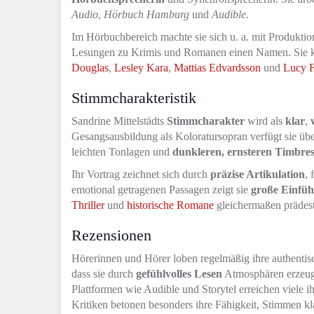
Audio
,
Hörbuch Hamburg
und
Audible
.
Im Hörbuchbereich machte sie sich u. a. mit Produk
Lesungen zu Krimis und Romanen einen Namen. Sie k
Douglas
,
Lesley Kara
,
Mattias Edvardsson
und
Lucy F
Stimmcharakteristik
Sandrine Mittelstädts
Stimmcharakter
wird als
klar
,
Gesangsausbildung als Koloratursopran verfügt sie über
leichten Tonlagen und
dunkleren, ernsteren Timbre
Ihr Vortrag zeichnet sich durch
präzise Artikulation
, 
emotional getragenen Passagen zeigt sie
große Einfüh
Thriller
und
historische Romane
gleichermaßen prädesti
Rezensionen
Hörerinnen und Hörer loben regelmäßig ihre authentis
dass sie durch
gefühlvolles Lesen
Atmosphären erzeugt
Plattformen wie Audible und Storytel erreichen viele 
Kritiken betonen besonders ihre Fähigkeit, Stimmen kl