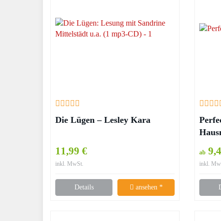
Die Lügen – Lesley Kara
Perfe
Haus
11,99 €
9,
ab
inkl. MwSt.
inkl. Mw
Details
ansehen *