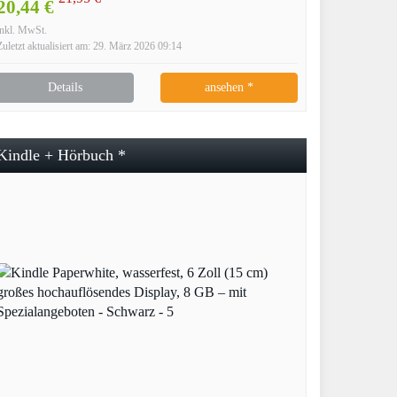
20,44 €
inkl. MwSt.
Zuletzt aktualisiert am: 29. März 2026 09:14
Details
ansehen *
Kindle + Hörbuch *