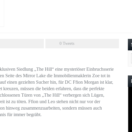
0
Tweets
klusiven Siedlung „The Hill“ eine mysteriöser Einbruchsserie
hen Seite des Mirror Lake die Immobilienmaklerin Zoe tot in
uf einen gezielten Sucher hin, für DC Ffion Morgan ist klar,
t kreuzen, müssen die beiden erfahren, dass die perfekte
erschlossenen Türen von „The Hill“ verbergen sich Lügen,
it ist zu töten. Ffion und Leo stehen nicht nur vor der
ktion hinweg zusammenzuarbeiten, sondern müssen auch
mnis für immer begräbt.