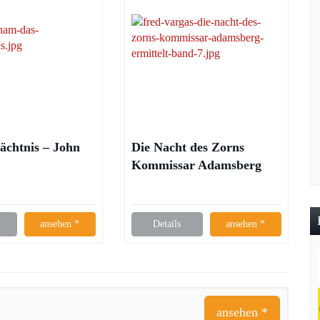
ächtnis – John
Die Nacht des Zorns
Kommissar Adamsberg
ermittelt – Fred Vargas
ansehen *
Details
ansehen *
ansehen *