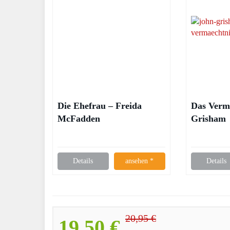
Die Ehefrau – Freida
Das Verm
McFadden
Grisham
Details
ansehen *
Details
20,95 €
19,50 €