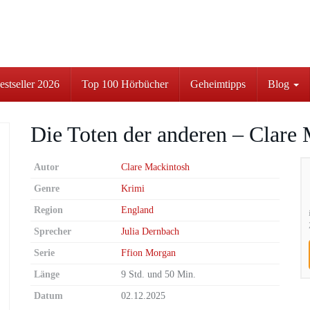
stseller 2026
Top 100 Hörbücher
Geheimtipps
Blog
Die Toten der anderen – Clare
Autor
Clare Mackintosh
Genre
Krimi
Region
England
Sprecher
Julia Dernbach
Serie
Ffion Morgan
Länge
9 Std. und 50 Min.
Datum
02.12.2025