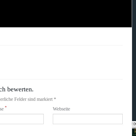
ch bewerten.
erliche Felder sind markiert *
*
sse
Webseite