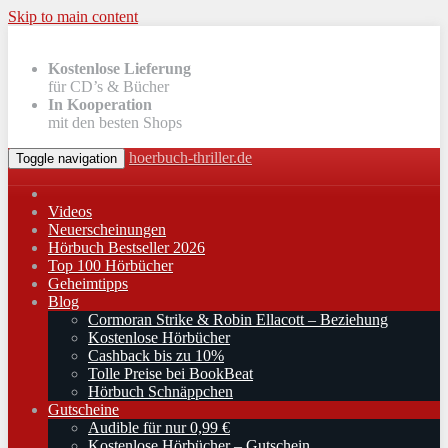
Skip to main content
Kostenlose Lieferung
für CD’s & Bücher
In Kooperation
mit den besten Shops
hoerbuch-thriller.de
Toggle navigation
Videos
Neuerscheinungen
Hörbuch Bestseller 2026
Top 100 Hörbücher
Geheimtipps
Blog
Cormoran Strike & Robin Ellacott – Beziehung
Kostenlose Hörbücher
Cashback bis zu 10%
Tolle Preise bei BookBeat
Hörbuch Schnäppchen
Gutscheine
Audible für nur 0,99 €
Kostenlose Hörbücher – Gutschein