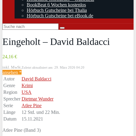
BookBeat 6 Wochen kostenlos
Hörbuch Gutscheine bei Thalia
Hörbuch Gutscheine bei eBook.de
Eingeholt – David Baldacci
24,16 €
inkl. MwSt.
Zuletzt aktualisiert am: 29. März 2026 04:20
ansehen *
Autor
David Baldacci
Genre
Krimi
Region
USA
Sprecher
Dietmar Wunder
Serie
Atlee Pine
Länge
12 Std. und 22 Min.
Datum
15.11.2021
Atlee Pine (Band 3)