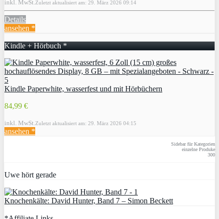
inkl. MwSt.
Zuletzt aktualisiert am: 29. März 2026 09:14
Details
ansehen *
Kindle + Hörbuch *
Kindle Paperwhite, wasserfest und mit Hörbüchern
84,99 €
inkl. MwSt.
Zuletzt aktualisiert am: 29. März 2026 04:15
ansehen *
Sidebar für Kategorien
einzelne Produke
300
Uwe hört gerade
Knochenkälte: David Hunter, Band 7 – Simon Beckett
*Affiliate Links