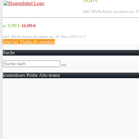
16,00 €
inkl. MwSt.
Zuletzt aktualisiert am: 
9,99 €
11,99 €
ab
inkl. MwSt.
Zuletzt aktualisiert am: 29. März 2026 12:17
Jetzt bei Thalia.de ansehen
Suche
kostenloses Probe Abo testen