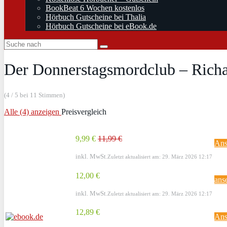
BookBeat 6 Wochen kostenlos
Hörbuch Gutscheine bei Thalia
Hörbuch Gutscheine bei eBook.de
Der Donnerstagsmordclub – Rich
(4 / 5 bei 11 Stimmen)
Alle (4) anzeigen
Preisvergleich
9,99 €
11,99 €
Ans
inkl. MwSt.
Zuletzt aktualisiert am: 29. März 2026 12:17
12,00 €
ans
inkl. MwSt.
Zuletzt aktualisiert am: 29. März 2026 12:17
12,89 €
Ans