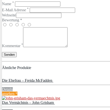
*
Name
*
E-Mail Adresse
Webseite
Bewertung *
*
Kommentar
Ähnliche Produkte
Die Ehefrau – Freida McFadden
Details
ansehen *
Das Vermächtnis – John Grisham