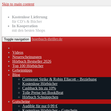
Skip to main content
Kostenlose Lieferung
für CD’s & Bücher
In Kooperation
mit den besten Shops
hoerbuch-thriller.de
Toggle navigation
Videos
Neuerscheinungen
Hörbuch Bestseller 2026
Top 100 Hörbücher
Geheimtipps
Blog
Cormoran Strike & Robin Ellacott – Beziehung
Kostenlose Hörbücher
Cashback bis zu 10%
Tolle Preise bei BookBeat
Hörbuch Schnäppchen
Gutscheine
Audible für nur 0,99 €
Kostenlose Hörbücher – Gutschein