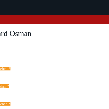
ard Osman
ehen *
ehen *
ehen *