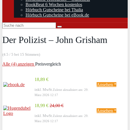
BookBeat 6 Wochen kostenlos
Hörbuch Gutscheine bei Thalia
Hörbuch Gutscheine bei eBook.de
Der Polizist – John Grisham
(4.5 / 5 bei 15 Stimmen)
Alle (4) anzeigen
Preisvergleich
18,89 €
Ansehen *
inkl. MwSt.
Zuletzt aktualisiert am: 29.
März 2026 12:17
18,99 €
24,00 €
Ansehen *
inkl. MwSt.
Zuletzt aktualisiert am: 29.
März 2026 12:17