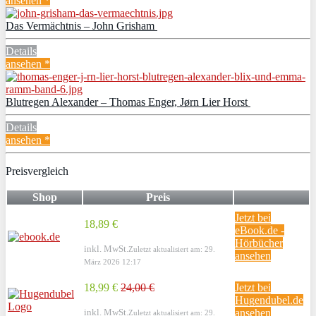
ansehen *
Das Vermächtnis – John Grisham
Details
ansehen *
Blutregen Alexander – Thomas Enger, Jørn Lier Horst
Details
ansehen *
Preisvergleich
Shop
Preis
Jetzt bei
18,89 €
eBook.de -
Hörbücher
inkl. MwSt.
Zuletzt aktualisiert am: 29.
ansehen
März 2026 12:17
18,99 €
24,00 €
Jetzt bei
Hugendubel.de
inkl. MwSt.
ansehen
Zuletzt aktualisiert am: 29.