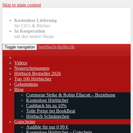
Skip to main content
Kostenlose Lieferung
für CD’s & Bücher
In Kooperation
mit den besten Shops
hoerbuch-thriller.de
Toggle navigation
Videos
Neuerscheinungen
Hörbuch Bestseller 2026
Top 100 Hörbücher
Geheimtipps
Blog
Cormoran Strike & Robin Ellacott – Beziehung
Kostenlose Hörbücher
Cashback bis zu 10%
Tolle Preise bei BookBeat
Hörbuch Schnäppchen
Gutscheine
Audible für nur 0,99 €
Kostenlose Hörbücher – Gutschein