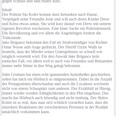
gegen Schluss und sind relativ kurz.
Inhalt:
Der Polizist Stu Kofer kommt sturz betrunken nach Hause.
Verprügelt seine Freundin Josie und will auch deren Kinder Drew
und Kiera etwas antun. Stu wird kurz darauf von Drew mit seinem
eigenen Revolver erschossen. Eine klare Sache ein Polizistenmord.
Die Bevölkerung und vor allem die Angehörigen fordern die
Todesstrafe.
Jake Brigance bekommt den Fall als Strafverteidiger von Richter
Omar Noose aufs Auge gedrückt. Der Sheriff Ozzie Walls ist
bestrebt, dass der Mörder seines Untergebenen so schnell wie
möglich verurteilt wird. Für den Anwalt Jake Brigance kein
einfacher Fall, vor allem weil er auch von Freunden und Bekannten
immer mehr Steine in den Weg gelegt bekommt.
John Grisham hat einen echt spannenden Justizthriller geschrieben,
selten hat mich ein Hörbuch so mitgenommen. Dabei ist die Anzahl
der Protagonisten überschaubar und auch die Locations wechseln
nicht von einem Schauplatz zum anderen. Der Erzählstil ist flüssig,
immer wieder werden Alltäglichkeiten in den Plot eingebaut. Das
macht das Hörbuch auch lebendig und nicht eintönig. Der fiktive
Krimi ist so real, dass man sich wirklich vorstellen kann, dass die
einzelnen Reaktionen der verschiedenen Personen in der Realität
tatsächlich vorkommen kann.