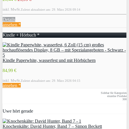
inkl. MwSt.
Zuletzt aktualisiert am: 29. März 2026 09:14
Details
ansehen *
Kindle + Hörbuch *
Kindle Paperwhite, wasserfest und mit Hörbüchern
84,99 €
inkl. MwSt.
Zuletzt aktualisiert am: 29. März 2026 04:15
ansehen *
Sidebar für Kategorien
einzelne Produke
300
Uwe hört gerade
Knochenkälte: David Hunter, Band 7 – Simon Beckett