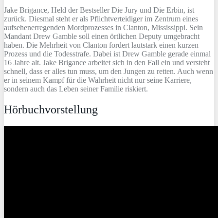
Jake Brigance, Held der Bestseller Die Jury und Die Erbin, ist
zurück. Diesmal steht er als Pflichtverteidiger im Zentrum eines
aufsehenerregenden Mordprozesses in Clanton, Mississippi. Sein
Mandant Drew Gamble soll einen örtlichen Deputy umgebracht
haben. Die Mehrheit von Clanton fordert lautstark einen kurzen
Prozess und die Todesstrafe. Dabei ist Drew Gamble gerade einmal
16 Jahre alt. Jake Brigance arbeitet sich in den Fall ein und versteht
schnell, dass er alles tun muss, um den Jungen zu retten. Auch wenn
er in seinem Kampf für die Wahrheit nicht nur seine Karriere,
sondern auch das Leben seiner Familie riskiert.
Hörbuchvorstellung