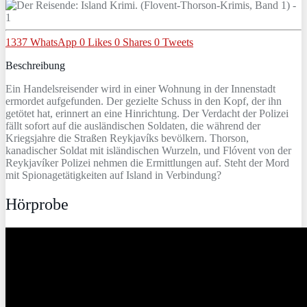
1337
WhatsApp
0
Likes
0
Shares
0
Tweets
Beschreibung
Ein Handelsreisender wird in einer Wohnung in der Innenstadt
ermordet aufgefunden. Der gezielte Schuss in den Kopf, der ihn
getötet hat, erinnert an eine Hinrichtung. Der Verdacht der Polizei
fällt sofort auf die ausländischen Soldaten, die während der
Kriegsjahre die Straßen Reykjavíks bevölkern. Thorson,
kanadischer Soldat mit isländischen Wurzeln, und Flóvent von der
Reykjavíker Polizei nehmen die Ermittlungen auf. Steht der Mord
mit Spionagetätigkeiten auf Island in Verbindung?
Hörprobe