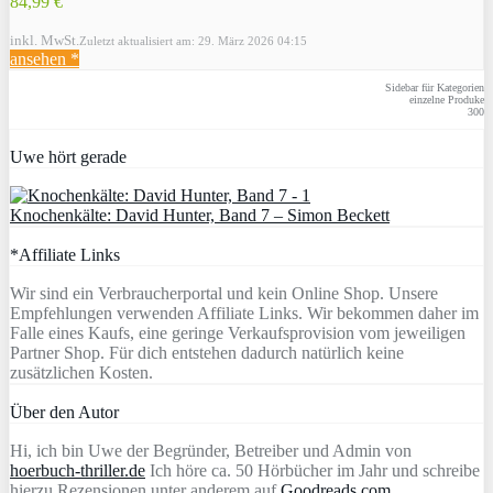
84,99 €
inkl. MwSt.
Zuletzt aktualisiert am: 29. März 2026 04:15
ansehen *
Sidebar für Kategorien
einzelne Produke
300
Uwe hört gerade
Knochenkälte: David Hunter, Band 7 – Simon Beckett
*Affiliate Links
Wir sind ein Verbraucherportal und kein Online Shop. Unsere
Empfehlungen verwenden Affiliate Links. Wir bekommen daher im
Falle eines Kaufs, eine geringe Verkaufsprovision vom jeweiligen
Partner Shop. Für dich entstehen dadurch natürlich keine
zusätzlichen Kosten.
Über den Autor
Hi, ich bin Uwe der Begründer, Betreiber und Admin von
hoerbuch-thriller.de
Ich höre ca. 50 Hörbücher im Jahr und schreibe
hierzu Rezensionen unter anderem auf
Goodreads.com
,