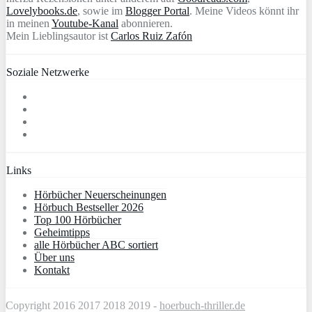
Lovelybooks.de
, sowie im
Blogger Portal
. Meine Videos könnt ihr
in meinen
Youtube-Kanal
abonnieren.
Mein Lieblingsautor ist
Carlos Ruiz Zafón
Soziale Netzwerke
Links
Hörbücher Neuerscheinungen
Hörbuch Bestseller 2026
Top 100 Hörbücher
Geheimtipps
alle Hörbücher ABC sortiert
Über uns
Kontakt
Copyright 2016 2017 2018 2019 -
hoerbuch-thriller.de