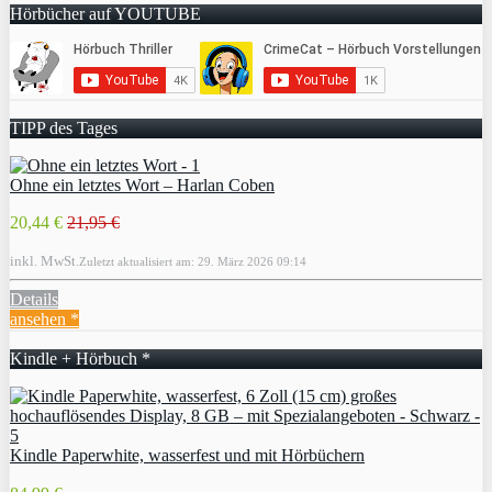
Hörbücher auf YOUTUBE
TIPP des Tages
Ohne ein letztes Wort – Harlan Coben
20,44 €
21,95 €
inkl. MwSt.
Zuletzt aktualisiert am: 29. März 2026 09:14
Details
ansehen *
Kindle + Hörbuch *
Kindle Paperwhite, wasserfest und mit Hörbüchern