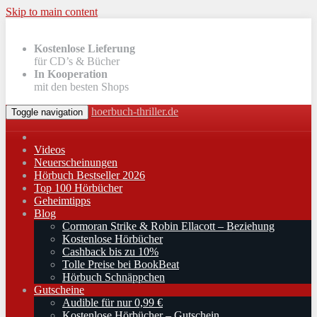
Skip to main content
Kostenlose Lieferung
für CD’s & Bücher
In Kooperation
mit den besten Shops
hoerbuch-thriller.de
Toggle navigation
Videos
Neuerscheinungen
Hörbuch Bestseller 2026
Top 100 Hörbücher
Geheimtipps
Blog
Cormoran Strike & Robin Ellacott – Beziehung
Kostenlose Hörbücher
Cashback bis zu 10%
Tolle Preise bei BookBeat
Hörbuch Schnäppchen
Gutscheine
Audible für nur 0,99 €
Kostenlose Hörbücher – Gutschein