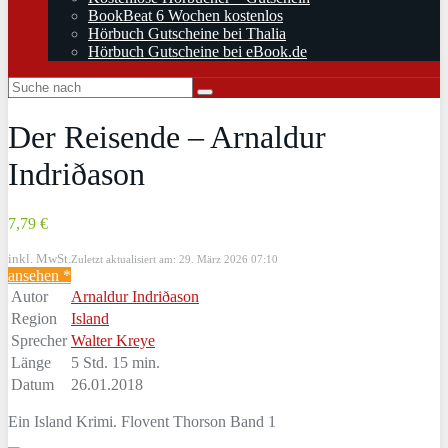
BookBeat 6 Wochen kostenlos
Hörbuch Gutscheine bei Thalia
Hörbuch Gutscheine bei eBook.de
Der Reisende – Arnaldur
Indriðason
7,79 €
inkl. MwSt.
Zuletzt aktualisiert am: 29. März 2026 07:10
ansehen *
Autor
Arnaldur Indriðason
Region
Island
Sprecher
Walter Kreye
Länge
5 Std. 15 min.
Datum
26.01.2018
Ein Island Krimi. Flovent Thorson Band 1