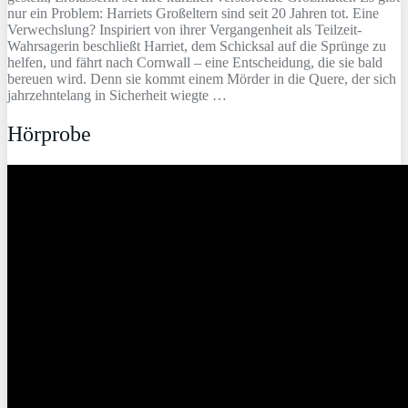
nur ein Problem: Harriets Großeltern sind seit 20 Jahren tot. Eine
Verwechslung? Inspiriert von ihrer Vergangenheit als Teilzeit-
Wahrsagerin beschließt Harriet, dem Schicksal auf die Sprünge zu
helfen, und fährt nach Cornwall – eine Entscheidung, die sie bald
bereuen wird. Denn sie kommt einem Mörder in die Quere, der sich
jahrzehntelang in Sicherheit wiegte …
Hörprobe