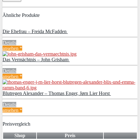
Ähnliche Produkte
Die Ehefrau – Freida McFadden
Details
ansehen *
Das Vermächtnis – John Grisham
Details
ansehen *
Blutregen Alexander – Thomas Enger, Jørn Lier Horst
Details
ansehen *
Preisvergleich
Shop
Preis