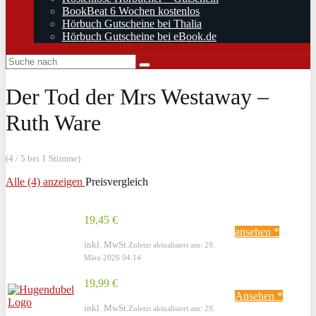
BookBeat 6 Wochen kostenlos
Hörbuch Gutscheine bei Thalia
Hörbuch Gutscheine bei eBook.de
Der Tod der Mrs Westaway –
Ruth Ware
(4 / 5 bei 1 Stimme)
Alle (4) anzeigen
Preisvergleich
19,45 €
ansehen *
inkl. MwSt.
Zuletzt aktualisiert am: 29.
März 2026 04:14
19,99 €
Ansehen *
inkl. MwSt.
Zuletzt aktualisiert am: 29.