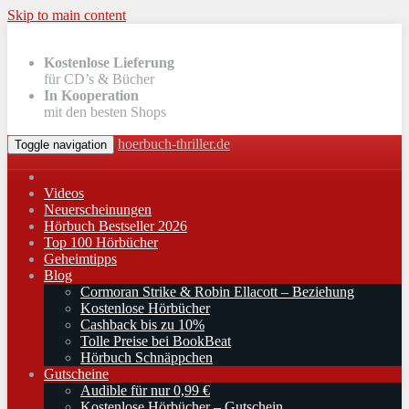
Skip to main content
Kostenlose Lieferung
für CD’s & Bücher
In Kooperation
mit den besten Shops
hoerbuch-thriller.de
Toggle navigation
Videos
Neuerscheinungen
Hörbuch Bestseller 2026
Top 100 Hörbücher
Geheimtipps
Blog
Cormoran Strike & Robin Ellacott – Beziehung
Kostenlose Hörbücher
Cashback bis zu 10%
Tolle Preise bei BookBeat
Hörbuch Schnäppchen
Gutscheine
Audible für nur 0,99 €
Kostenlose Hörbücher – Gutschein