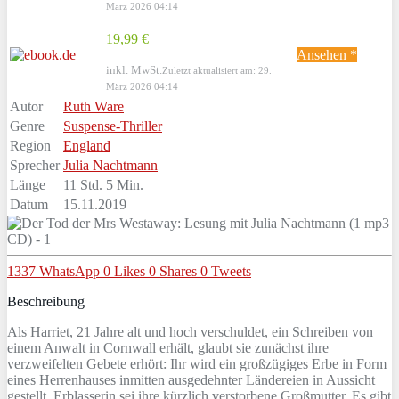
März 2026 04:14
19,99 €
Ansehen *
inkl. MwSt.
Zuletzt aktualisiert am: 29.
März 2026 04:14
Autor
Ruth Ware
Genre
Suspense-Thriller
Region
England
Sprecher
Julia Nachtmann
Länge
11 Std. 5 Min.
Datum
15.11.2019
1337
WhatsApp
0
Likes
0
Shares
0
Tweets
Beschreibung
Als Harriet, 21 Jahre alt und hoch verschuldet, ein Schreiben von
einem Anwalt in Cornwall erhält, glaubt sie zunächst ihre
verzweifelten Gebete erhört: Ihr wird ein großzügiges Erbe in Form
eines Herrenhauses inmitten ausgedehnter Ländereien in Aussicht
gestellt, Erblasserin sei ihre kürzlich verstorbene Großmutter. Es gibt