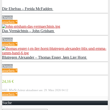
Die Ehefrau – Freida McFadden
Details
ansehen *
Das Vermächtnis – John Grisham
Details
ansehen *
Blutregen Alexander – Thomas Enger, Jørn Lier Horst
Details
ansehen *
24,16 €
inkl. MwSt.
Zuletzt aktualisiert am: 29. März 2026 04:12
ansehen *
Suche