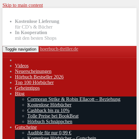
Skip to main content
Kostenlose Lieferung
für CD’s & Bücher
In Kooperation
mit den besten Shops
hoerbuch-thriller.de
Toggle navigation
Videos
Neuerscheinungen
Hörbuch Bestseller 2026
Top 100 Hörbücher
Geheimtipps
Blog
Cormoran Strike & Robin Ellacott – Beziehung
Kostenlose Hörbücher
Cashback bis zu 10%
Tolle Preise bei BookBeat
Hörbuch Schnäppchen
Gutscheine
Audible für nur 0,99 €
Kostenlose Hörbücher – Gutschein