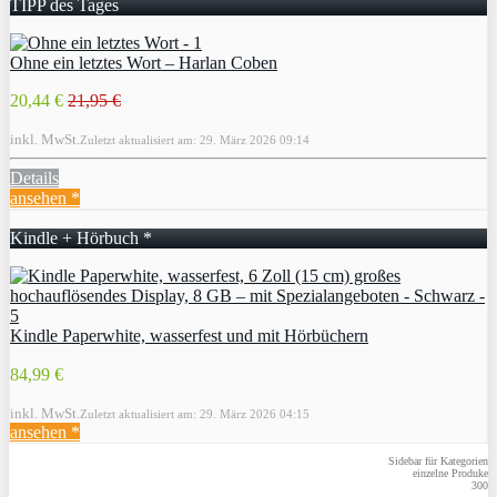
TIPP des Tages
Ohne ein letztes Wort – Harlan Coben
20,44 €
21,95 €
inkl. MwSt.
Zuletzt aktualisiert am: 29. März 2026 09:14
Details
ansehen *
Kindle + Hörbuch *
Kindle Paperwhite, wasserfest und mit Hörbüchern
84,99 €
inkl. MwSt.
Zuletzt aktualisiert am: 29. März 2026 04:15
ansehen *
Sidebar für Kategorien
einzelne Produke
300