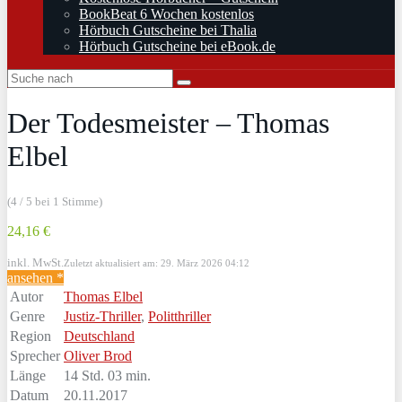
BookBeat 6 Wochen kostenlos
Hörbuch Gutscheine bei Thalia
Hörbuch Gutscheine bei eBook.de
Der Todesmeister – Thomas
Elbel
(4 / 5 bei 1 Stimme)
24,16 €
inkl. MwSt.
Zuletzt aktualisiert am: 29. März 2026 04:12
ansehen *
Autor
Thomas Elbel
Genre
Justiz-Thriller
,
Politthriller
Region
Deutschland
Sprecher
Oliver Brod
Länge
14 Std. 03 min.
Datum
20.11.2017