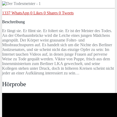
1337
WhatsApp
0
Likes
0
Shares
0
Tweets
Beschreibung
Er fängt sie. Er filmt sie. Er foltert sie. Er ist der Meister des Todes.
An der Oberbaumbrücke wird die Leiche eines jungen Mädchens
angespült. Der Körper weist grausame Folter- und
Missbrauchsspuren auf. Es handelt sich um die Nichte des Berliner
Justizsenators, und sie scheint nicht das einzige Opfer zu sein: Im
Internet tauchen Videos auf, in denen junge Frauen auf perverse
Weise zu Tode gequält werden. Viktor von Puppe, frisch aus dem
Innenministerium zum Berliner LKA gewechselt, und seine
Kollegen stehen unter Druck, doch in höheren Kreisen scheint nicht
jeder an einer Aufklärung interessiert zu sein…
Hörprobe