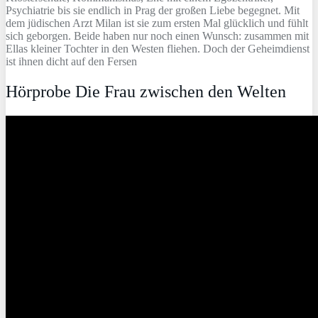
Psychiatrie bis sie endlich in Prag der großen Liebe begegnet. Mit
dem jüdischen Arzt Milan ist sie zum ersten Mal glücklich und fühlt
sich geborgen. Beide haben nur noch einen Wunsch: zusammen mit
Ellas kleiner Tochter in den Westen fliehen. Doch der Geheimdienst
ist ihnen dicht auf den Fersen
Hörprobe Die Frau zwischen den Welten