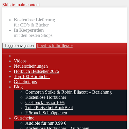
Skip to main content
Kostenlose Lieferung
für CD’s & Bücher
In Kooperation
mit den besten Shops
hoerbuch-thriller.de
Toggle navigation
Videos
Neuerscheinungen
Hörbuch Bestseller 2026
Top 100 Hörbücher
Geheimtipps
Blog
Cormoran Strike & Robin Ellacott – Beziehung
Kostenlose Hörbücher
Cashback bis zu 10%
Tolle Preise bei BookBeat
Hörbuch Schnäppchen
Gutscheine
Audible für nur 0,99 €
Kostenlose Hörbücher – Gutschein