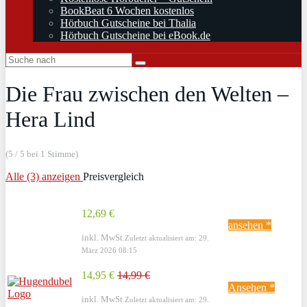
BookBeat 6 Wochen kostenlos
Hörbuch Gutscheine bei Thalia
Hörbuch Gutscheine bei eBook.de
Die Frau zwischen den Welten –
Hera Lind
(5 / 5 bei 1 Stimme)
Alle (3) anzeigen
Preisvergleich
12,69 €
ansehen *
inkl. MwSt.
Zuletzt aktualisiert am: 29.
März 2026 08:15
14,95 €
14,99 €
Ansehen *
inkl. MwSt.
Zuletzt aktualisiert am: 29.