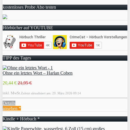
kostenloses Probe Abo testen
Hörbücher auf YOUTUBE
TIPP des Tages
Ohne ein letztes Wort – Harlan Coben
20,44 €
21,95 €
inkl. MwSt.
Zuletzt aktualisiert am: 29. März 2026 09:14
Details
ansehen *
Kindle + Hörbuch *