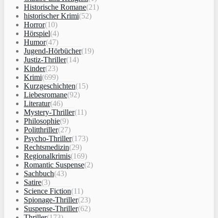
Historische Romane
(21)
historischer Krimi
(52)
Horror
(10)
Hörspiel
(4)
Humor
(47)
Jugend-Hörbücher
(19)
Justiz-Thriller
(14)
Kinder
(23)
Krimi
(699)
Kurzgeschichten
(15)
Liebesromane
(92)
Literatur
(46)
Mystery-Thriller
(11)
Philosophie
(9)
Politthriller
(27)
Psycho-Thriller
(173)
Rechtsmedizin
(29)
Regionalkrimis
(169)
Romantic Suspense
(2)
Sachbuch
(43)
Satire
(3)
Science Fiction
(11)
Spionage-Thriller
(23)
Suspense-Thriller
(62)
Thriller
(173)