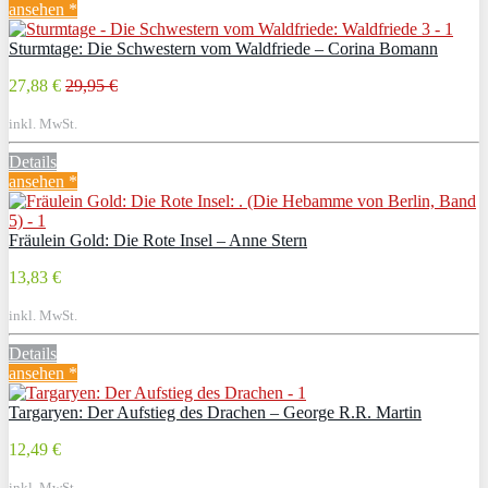
ansehen *
Sturmtage: Die Schwestern vom Waldfriede – Corina Bomann
27,88 €
29,95 €
inkl. MwSt.
Details
ansehen *
Fräulein Gold: Die Rote Insel – Anne Stern
13,83 €
inkl. MwSt.
Details
ansehen *
Targaryen: Der Aufstieg des Drachen – George R.R. Martin
12,49 €
inkl. MwSt.