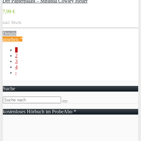
Der Papierpalast – Miranda Cowley Heller
7,99 €
inkl. MwSt.
Details
ansehen *
1
2
3
4
›
Suche
kostenloses Hörbuch im ProbeAbo *