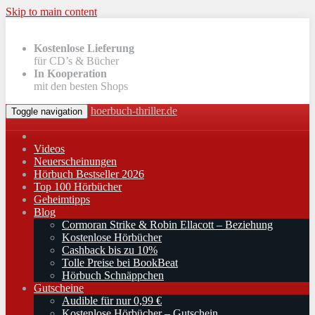
Skip to main content
Kostenlose Lieferung
für CD’s & Bücher
In Kooperation
mit den besten Shops
hoerbuch-thriller.de
Toggle navigation
Videos
Neuerscheinungen
Hörbuch Bestseller 2026
Top 100 Hörbücher
Geheimtipps
Blog
Cormoran Strike & Robin Ellacott – Beziehung
Kostenlose Hörbücher
Cashback bis zu 10%
Tolle Preise bei BookBeat
Hörbuch Schnäppchen
Gutscheine
Audible für nur 0,99 €
Kostenlose Hörbücher – Gutschein