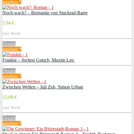
ansehen *
Noch wach? – Benjamin von Stuckrad-Barre
5,94 €
inkl. MwSt.
Details
ansehen *
Frankie – Jochen Gutsch, Maxim Leo
Details
ansehen *
Zwischen Welten – Juli Zeh, Simon Urban
12,00 €
inkl. MwSt.
Details
ansehen *