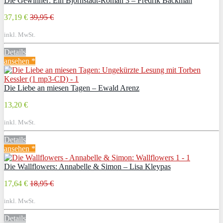
Die Gewinner: Ein Björnstadt-Roman 3 – Fredrik Backman
37,19 €
39,95 €
inkl. MwSt.
Details
ansehen *
Die Liebe an miesen Tagen – Ewald Arenz
13,20 €
inkl. MwSt.
Details
ansehen *
Die Wallflowers: Annabelle & Simon – Lisa Kleypas
17,64 €
18,95 €
inkl. MwSt.
Details