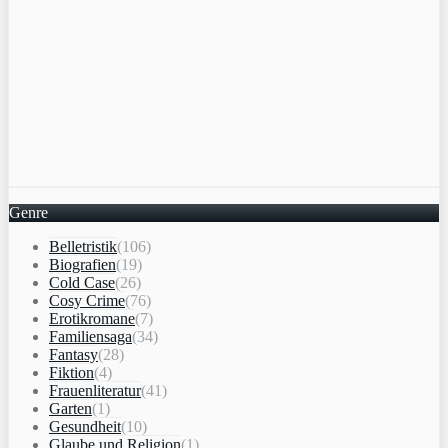
Genre
Belletristik
(106)
Biografien
(19)
Cold Case
(26)
Cosy Crime
(76)
Erotikromane
(7)
Familiensaga
(34)
Fantasy
(28)
Fiktion
(4)
Frauenliteratur
(41)
Garten
(1)
Gesundheit
(10)
Glaube und Religion
(1)