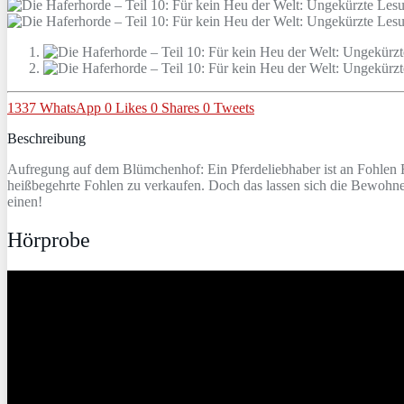
1337
WhatsApp
0
Likes
0
Shares
0
Tweets
Beschreibung
Aufregung auf dem Blümchenhof: Ein Pferdeliebhaber ist an Fohlen Fin
heißbegehrte Fohlen zu verkaufen. Doch das lassen sich die Bewohner 
einen!
Hörprobe