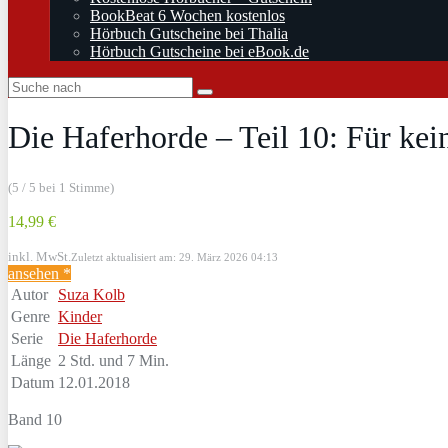
BookBeat 6 Wochen kostenlos
Hörbuch Gutscheine bei Thalia
Hörbuch Gutscheine bei eBook.de
Die Haferhorde – Teil 10: Für ke
(5 / 5 bei 1 Stimme)
14,99 €
inkl. MwSt.
Zuletzt aktualisiert am: 29. März 2026 04:13
ansehen *
Autor
Suza Kolb
Genre
Kinder
Serie
Die Haferhorde
Länge
2 Std. und 7 Min.
Datum
12.01.2018
Band 10