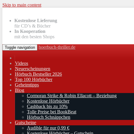
Skip to main content
Kostenlose Lieferung
für CD’s & Bücher
In Kooperation
mit den besten Shops
hoerbuch-thriller.de
Toggle navigation
Videos
Neuerscheinungen
Hörbuch Bestseller 2026
Top 100 Hörbücher
Geheimtipps
Blog
Cormoran Strike & Robin Ellacott – Beziehung
Kostenlose Hörbücher
Cashback bis zu 10%
Tolle Preise bei BookBeat
Hörbuch Schnäppchen
Gutscheine
Audible für nur 0,99 €
Kostenlose Hörbücher – Gutschein