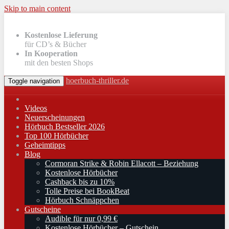
Skip to main content
Kostenlose Lieferung
für CD’s & Bücher
In Kooperation
mit den besten Shops
hoerbuch-thriller.de
Toggle navigation
Videos
Neuerscheinungen
Hörbuch Bestseller 2026
Top 100 Hörbücher
Geheimtipps
Blog
Cormoran Strike & Robin Ellacott – Beziehung
Kostenlose Hörbücher
Cashback bis zu 10%
Tolle Preise bei BookBeat
Hörbuch Schnäppchen
Gutscheine
Audible für nur 0,99 €
Kostenlose Hörbücher – Gutschein