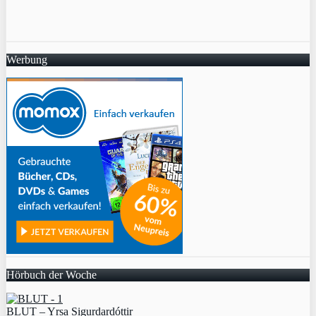
Werbung
Hörbuch der Woche
BLUT – Yrsa Sigurdardóttir