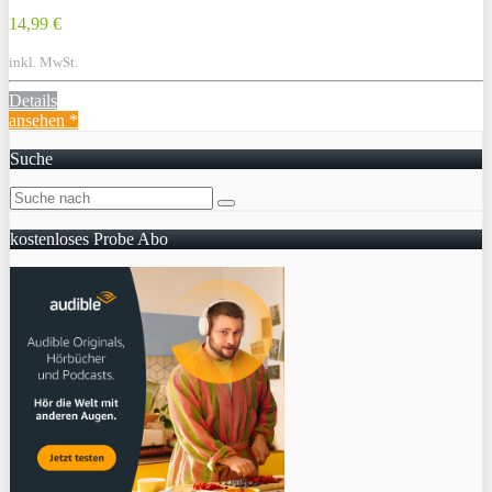
14,99 €
inkl. MwSt.
Details
ansehen *
Suche
kostenloses Probe Abo