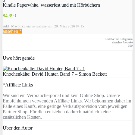
Kindle Paperwhite, wasserfest und mit Hörbüchern
84,99 €
inkl. MwSt.
Zuletzt aktualisiert am: 29. März 2026 04:15
ansehen *
Sidebar für Kategorien
einzelne Produke
300
Uwe hört gerade
Knochenkälte: David Hunter, Band 7 – Simon Beckett
*Affiliate Links
Wir sind ein Verbraucherportal und kein Online Shop. Unsere
Empfehlungen verwenden Affiliate Links. Wir bekommen daher im
Falle eines Kaufs, eine geringe Verkaufsprovision vom jeweiligen
Partner Shop. Für dich entstehen dadurch natürlich keine
zusätzlichen Kosten.
Über den Autor