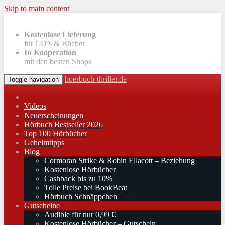
Skip to main content
Kostenlose Lieferung
für CD’s & Bücher
In Kooperation
mit den besten Shops
hoerbuch-thriller.de
Toggle navigation
Videos
Neuerscheinungen
Hörbuch Bestseller 2026
Top 100 Hörbücher
Geheimtipps
Blog
Cormoran Strike & Robin Ellacott – Beziehung
Kostenlose Hörbücher
Cashback bis zu 10%
Tolle Preise bei BookBeat
Hörbuch Schnäppchen
Gutscheine
Audible für nur 0,99 €
Kostenlose Hörbücher – Gutschein