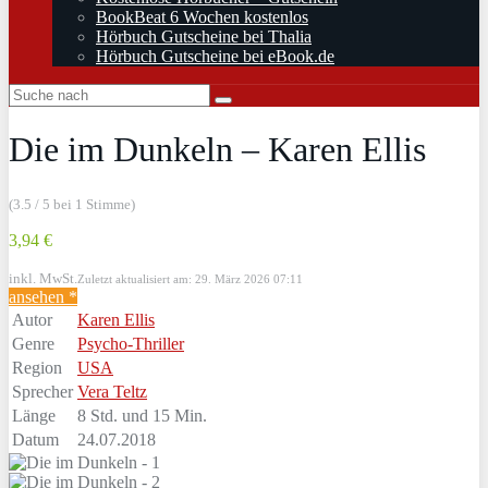
BookBeat 6 Wochen kostenlos
Hörbuch Gutscheine bei Thalia
Hörbuch Gutscheine bei eBook.de
Die im Dunkeln – Karen Ellis
(3.5 / 5 bei 1 Stimme)
3,94 €
inkl. MwSt.
Zuletzt aktualisiert am: 29. März 2026 07:11
ansehen *
Autor
Karen Ellis
Genre
Psycho-Thriller
Region
USA
Sprecher
Vera Teltz
Länge
8 Std. und 15 Min.
Datum
24.07.2018