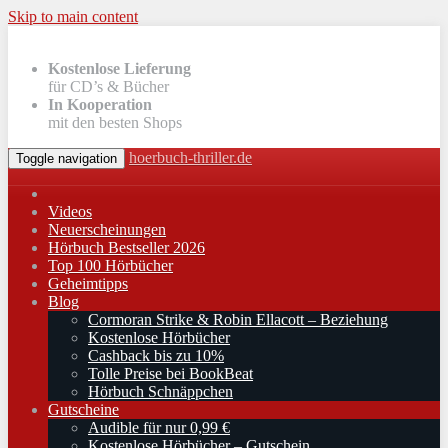
Skip to main content
Kostenlose Lieferung
für CD’s & Bücher
In Kooperation
mit den besten Shops
hoerbuch-thriller.de
Toggle navigation
Videos
Neuerscheinungen
Hörbuch Bestseller 2026
Top 100 Hörbücher
Geheimtipps
Blog
Cormoran Strike & Robin Ellacott – Beziehung
Kostenlose Hörbücher
Cashback bis zu 10%
Tolle Preise bei BookBeat
Hörbuch Schnäppchen
Gutscheine
Audible für nur 0,99 €
Kostenlose Hörbücher – Gutschein