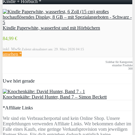
Kindle + Hörbuch *
Kindle Paperwhite, wasserfest und mit Hörbüchern
84,99 €
inkl. MwSt.
Zuletzt aktualisiert am: 29. März 2026 04:15
ansehen *
Sidebar für Kategorien
einzelne Produke
300
Uwe hört gerade
Knochenkälte: David Hunter, Band 7 – Simon Beckett
*Affiliate Links
Wir sind ein Verbraucherportal und kein Online Shop. Unsere
Empfehlungen verwenden Affiliate Links. Wir bekommen daher im
Falle eines Kaufs, eine geringe Verkaufsprovision vom jeweiligen
Partner Shop. Für dich entstehen dadurch natürlich keine