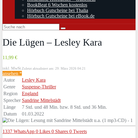
BookBeat 6 Wochen kostenlos
Hörbuch Gutscheine bei Thalia
Hörbuch Gutscheine bei eBook.de
Die Lügen – Lesley Kara
11,99 €
inkl. MwSt.
Zuletzt aktualisiert am: 29. März 2026 04:21
ansehen *
Autor
Lesley Kara
Genre
Suspense-Thriller
Region
England
Sprecher
Sandrine Mittelstädt
Länge
7 Std. und 48 Min. bzw. 8 Std. und 36 Min.
Datum
01.03.2022
1337
WhatsApp
0
Likes
0
Shares
0
Tweets