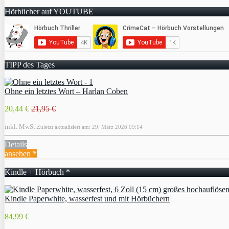
Hörbücher auf YOUTUBE
TIPP des Tages
Ohne ein letztes Wort – Harlan Coben
20,44 €
21,95 €
inkl. MwSt.
Zuletzt aktualisiert am: 29. März 2026 09:14
Details
ansehen *
Kindle + Hörbuch *
Kindle Paperwhite, wasserfest und mit Hörbüchern
84,99 €