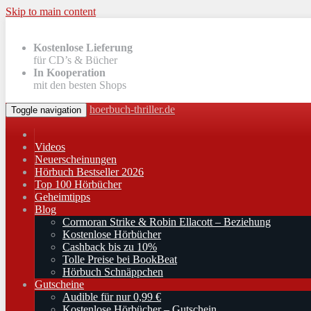
Skip to main content
Kostenlose Lieferung
für CD’s & Bücher
In Kooperation
mit den besten Shops
hoerbuch-thriller.de
Toggle navigation
Videos
Neuerscheinungen
Hörbuch Bestseller 2026
Top 100 Hörbücher
Geheimtipps
Blog
Cormoran Strike & Robin Ellacott – Beziehung
Kostenlose Hörbücher
Cashback bis zu 10%
Tolle Preise bei BookBeat
Hörbuch Schnäppchen
Gutscheine
Audible für nur 0,99 €
Kostenlose Hörbücher – Gutschein