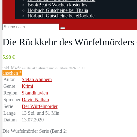
BookBeat 6 Wochen kostenlos
Hörbuch Gutscheine bei Thalia
Hörbuch Gutscheine bei eBook.de
Die Rückkehr des Würfelmörders
5,98 €
inkl. MwSt.
Zuletzt aktualisiert am: 29. März 2026 08:11
ansehen *
Autor
Stefan Ahnhem
Genre
Krimi
Region
Skandinavien
Sprecher
David Nathan
Serie
Der Würfelmörder
Länge
13 Std. und 51 Min.
Datum
13.07.2020
Die Würfelmörder Serie (Band 2)