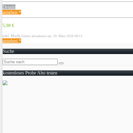
Details
ansehen *
5,98 €
inkl. MwSt.
Zuletzt aktualisiert am: 29. März 2026 08:11
ansehen *
Suche
kostenloses Probe Abo testen