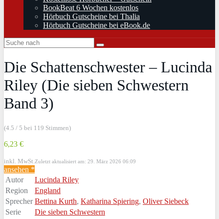
BookBeat 6 Wochen kostenlos
Hörbuch Gutscheine bei Thalia
Hörbuch Gutscheine bei eBook.de
Die Schattenschwester – Lucinda
Riley (Die sieben Schwestern
Band 3)
(4.5 / 5 bei 119 Stimmen)
6,23 €
inkl. MwSt.
Zuletzt aktualisiert am: 29. März 2026 06:09
ansehen *
Autor
Lucinda Riley
Region
England
Sprecher
Bettina Kurth
,
Katharina Spiering
,
Oliver Siebeck
Serie
Die sieben Schwestern