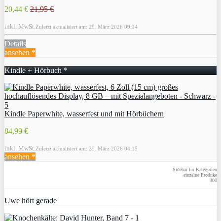
20,44 €
21,95 €
inkl. MwSt.
Zuletzt aktualisiert am: 29. März 2026 09:14
Details
ansehen *
Kindle + Hörbuch *
Kindle Paperwhite, wasserfest und mit Hörbüchern
84,99 €
inkl. MwSt.
Zuletzt aktualisiert am: 29. März 2026 04:15
ansehen *
Sidebar für Kategorien
einzelne Produke
300
Uwe hört gerade