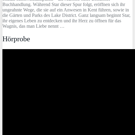
Buchhandlung. Während Star dieser Spur folgt, eröffnen sich ihr
ungeahnte Wege, die sie auf ein Anwesen in Kent führen, sowie in
die Gärten und Parks des Lake District. Ganz langsam beginnt Star,
ihr eigenes Leben zu entdecken und ihr Herz zu öffnen für das
Wagnis, das man Liebe nennt …
Hörprobe