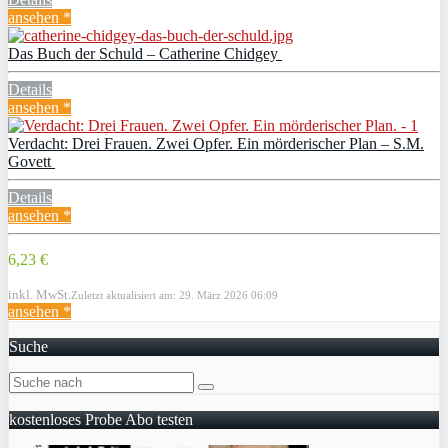
ansehen *
Das Buch der Schuld – Catherine Chidgey
Details
ansehen *
Verdacht: Drei Frauen. Zwei Opfer. Ein mörderischer Plan – S.M.
Govett
Details
ansehen *
6,23 €
inkl. MwSt.
Zuletzt aktualisiert am: 29. März 2026 06:09
ansehen *
Suche
kostenloses Probe Abo testen