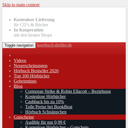
Skip to main content
Kostenlose Lieferung
für CD’s & Bücher
In Kooperation
mit den besten Shops
hoerbuch-thriller.de
Toggle navigation
Videos
Neuerscheinungen
Hörbuch Bestseller 2026
Top 100 Hörbücher
Geheimtipps
Blog
Cormoran Strike & Robin Ellacott – Beziehung
Kostenlose Hörbücher
Cashback bis zu 10%
Tolle Preise bei BookBeat
Hörbuch Schnäppchen
Gutscheine
Audible für nur 0,99 €
Kostenlose Hörbücher – Gutschein