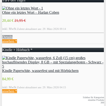
TIPP des Tages
Ohne ein letztes Wort – Harlan Coben
20,44 €
21,95 €
inkl. MwSt.
Zuletzt aktualisiert am: 29. März 2026 09:14
Details
ansehen *
Kindle + Hörbuch *
Kindle Paperwhite, wasserfest und mit Hörbüchern
84,99 €
inkl. MwSt.
Zuletzt aktualisiert am: 29. März 2026 04:15
ansehen *
Sidebar für Kategorien
einzelne Produke
300