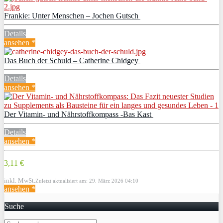
Frankie: Unter Menschen – Jochen Gutsch
Details
ansehen *
Das Buch der Schuld – Catherine Chidgey
Details
ansehen *
Der Vitamin- und Nährstoffkompass -Bas Kast
Details
ansehen *
3,11 €
inkl. MwSt.
Zuletzt aktualisiert am: 29. März 2026 04:10
ansehen *
Suche