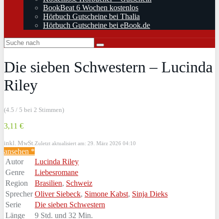
BookBeat 6 Wochen kostenlos
Hörbuch Gutscheine bei Thalia
Hörbuch Gutscheine bei eBook.de
Die sieben Schwestern – Lucinda
Riley
(4.5 / 5 bei 2 Stimmen)
3,11 €
inkl. MwSt.
Zuletzt aktualisiert am: 29. März 2026 04:10
ansehen *
Autor
Lucinda Riley
Genre
Liebesromane
Region
Brasilien
,
Schweiz
Sprecher
Oliver Siebeck
,
Simone Kabst
,
Sinja Dieks
Serie
Die sieben Schwestern
Länge
9 Std. und 32 Min.