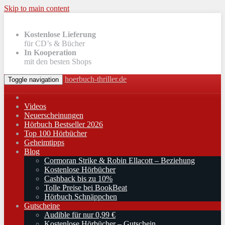
Skip to main content
Kostenlose Lieferung
für CD’s & Bücher
In Kooperation
mit den besten Shops
hoerbuch-thriller.de
Toggle navigation
Videos
Neuerscheinungen
Hörbuch Bestseller 2026
Top 100 Hörbücher
Geheimtipps
Blog
Cormoran Strike & Robin Ellacott – Beziehung
Kostenlose Hörbücher
Cashback bis zu 10%
Tolle Preise bei BookBeat
Hörbuch Schnäppchen
Gutscheine
Audible für nur 0,99 €
Kostenlose Hörbücher – Gutschein