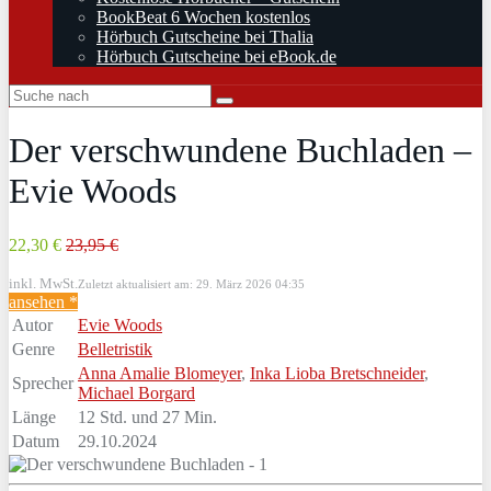
BookBeat 6 Wochen kostenlos
Hörbuch Gutscheine bei Thalia
Hörbuch Gutscheine bei eBook.de
Der verschwundene Buchladen –
Evie Woods
22,30 €
23,95 €
inkl. MwSt.
Zuletzt aktualisiert am: 29. März 2026 04:35
ansehen *
Autor
Evie Woods
Genre
Belletristik
Anna Amalie Blomeyer
,
Inka Lioba Bretschneider
,
Sprecher
Michael Borgard
Länge
12 Std. und 27 Min.
Datum
29.10.2024