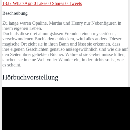
1337
WhatsApp
0
Likes
0
Shares
0
Tweets
Beschreibung
Zu lange waren Opaline, Martha und Henry nur Nebenfiguren in
ihrem eigenen Leben.
Doch als diese drei ahnungslosen Fremden einen mysteriösen,
verschwundenen Buchladen entdecken, wird alles anders. Dieser
magische Ort zieht sie in ihren Bann und lässt sie erkennen, dass
ihre eigenen Geschichten genauso außergewöhnlich sind wie die auf
den Seiten ihrer geliebten Bücher. Während sie Geheimnisse lüften,
tauchen sie in eine Welt voller Wunder ein, in der nichts so ist, wie
es scheint.
Hörbuchvorstellung