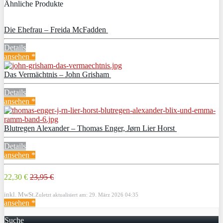
Ähnliche Produkte
Die Ehefrau – Freida McFadden
Details
ansehen *
Das Vermächtnis – John Grisham
Details
ansehen *
Blutregen Alexander – Thomas Enger, Jørn Lier Horst
Details
ansehen *
22,30 €
23,95 €
inkl. MwSt.
Zuletzt aktualisiert am: 29. März 2026 04:35
ansehen *
Suche