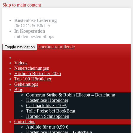
Skip to main content
Kostenlose Lieferung
für CD’s & Bücher
In Kooperation
mit den besten Shops
hoerbuch-thriller.de
Toggle navigation
Videos
Neuerscheinungen
Hörbuch Bestseller 2026
Top 100 Hörbücher
Geheimtipps
Blog
Cormoran Strike & Robin Ellacott – Beziehung
Kostenlose Hörbücher
Cashback bis zu 10%
Tolle Preise bei BookBeat
Hörbuch Schnäppchen
Gutscheine
Audible für nur 0,99 €
Kostenlose Hörbücher – Gutschein