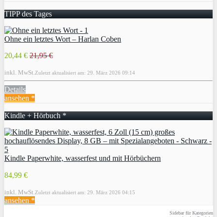
TIPP des Tages
Ohne ein letztes Wort – Harlan Coben
20,44 €
21,95 €
inkl. MwSt.
Zuletzt aktualisiert am: 29. März 2026 09:14
Details
ansehen *
Kindle + Hörbuch *
Kindle Paperwhite, wasserfest und mit Hörbüchern
84,99 €
inkl. MwSt.
Zuletzt aktualisiert am: 29. März 2026 04:15
ansehen *
Sidebar für Kategorien