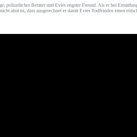
ge, polizeilicher Berater und Evies engster Freund. Als er bei Ermitt
r nicht ahnt ist, dass ausgerechnet er damit Evies Todfeinden einen en