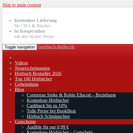
Skip to main content
Kostenlose Lieferung
für CD’s & Bücher
In Kooperation
mit den besten Shops
hoerbuch-thriller.de
Toggle navigation
Videos
Neuerscheinungen
Hörbuch Bestseller 2026
Top 100 Hörbücher
Geheimtipps
Blog
Cormoran Strike & Robin Ellacott – Beziehung
Kostenlose Hörbücher
Cashback bis zu 10%
Tolle Preise bei BookBeat
Hörbuch Schnäppchen
Gutscheine
Audible für nur 0,99 €
Kostenlose Hörbücher – Gutschein