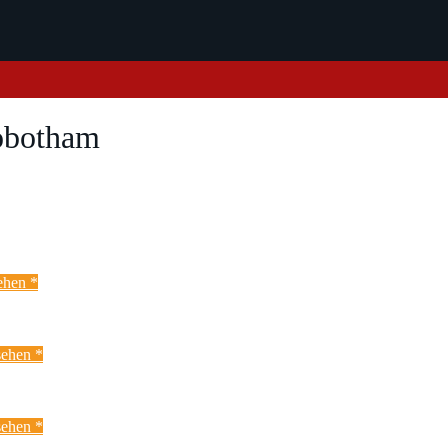
Robotham
ehen *
ehen *
ehen *