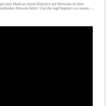
lungen zum Mord an einem Detective auf Hinweise zu ihrer
tscheidenden Hinweis liefert. Und die Jagd beginnt von neuem …