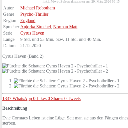
inkl. MwSt.
Zuletzt aktualisiert am: 29. März 2026 08:15
Autor
Michael Robotham
Genre
Psycho-Thriller
Region
England
Sprecher
Anjorka Strechel
,
Norman Matt
Serie
Cyrus Haven
Länge
9 Std. und 53 Min. bzw. 11 Std. und 40 Min.
Datum
21.12.2020
Cyrus Haven (Band 2)
1337
WhatsApp
0
Likes
0
Shares
0
Tweets
Beschreibung
Evie Cormacs Leben ist eine Lüge. Seit man sie aus den Fängen eines 
sterben.