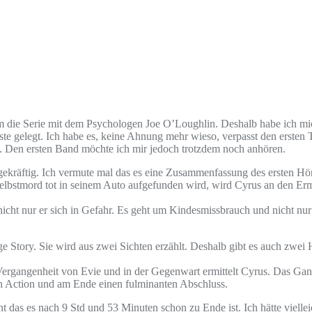
die Serie mit dem Psychologen Joe O’Loughlin. Deshalb habe ich mich 
iste gelegt. Ich habe es, keine Ahnung mehr wieso, verpasst den ersten 
rt. Den ersten Band möchte ich mir jedoch trotzdem noch anhören.
gekräftig. Ich vermute mal das es eine Zusammenfassung des ersten Hör
Selbstmord tot in seinem Auto aufgefunden wird, wird Cyrus an den Ermit
icht nur er sich in Gefahr. Es geht um Kindesmissbrauch und nicht nu
mige Story. Sie wird aus zwei Sichten erzählt. Deshalb gibt es auch zw
 Vergangenheit von Evie und in der Gegenwart ermittelt Cyrus. Das Ganz
ich Action und am Ende einen fulminanten Abschluss.
cht das es nach 9 Std und 53 Minuten schon zu Ende ist. Ich hätte vielle