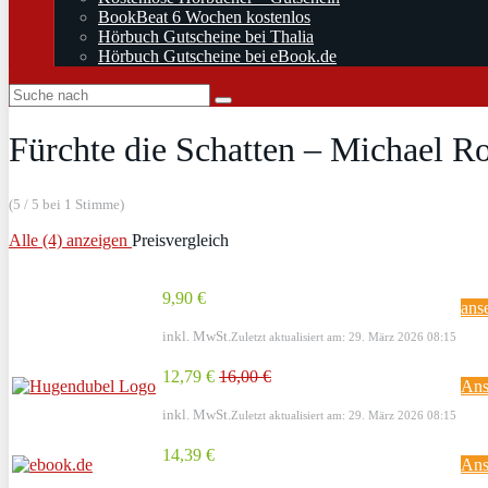
BookBeat 6 Wochen kostenlos
Hörbuch Gutscheine bei Thalia
Hörbuch Gutscheine bei eBook.de
Fürchte die Schatten – Michael 
(5 / 5 bei 1 Stimme)
Alle (4) anzeigen
Preisvergleich
9,90 €
ans
inkl. MwSt.
Zuletzt aktualisiert am: 29. März 2026 08:15
12,79 €
16,00 €
Ans
inkl. MwSt.
Zuletzt aktualisiert am: 29. März 2026 08:15
14,39 €
Ans