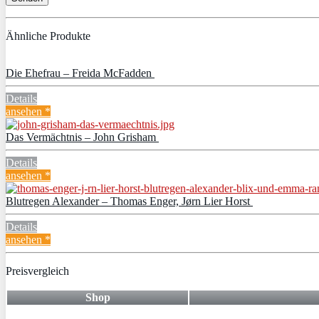
Ähnliche Produkte
Die Ehefrau – Freida McFadden
Details
ansehen *
Das Vermächtnis – John Grisham
Details
ansehen *
Blutregen Alexander – Thomas Enger, Jørn Lier Horst
Details
ansehen *
Preisvergleich
Shop