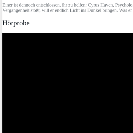
Einer ist dennoch entschlossen, ihr zu helfen: Cyrus Haven, Psycholo
Vergangenheit stößt, will er endlich Licht ins Dunkel bringen. Was e
Hörprobe