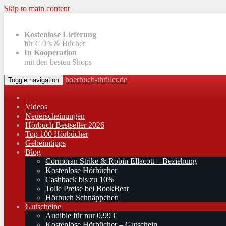
Skip to main content
Kostenlose Lieferung
für CD’s & Bücher
In Kooperation
mit den besten Shops
hoerbuch-thriller.de
Toggle navigation
Videos
Neuerscheinungen
Hörbuch Bestseller 2026
Top 100 Hörbücher
Geheimtipps
Blog
Cormoran Strike & Robin Ellacott – Beziehung
Kostenlose Hörbücher
Cashback bis zu 10%
Tolle Preise bei BookBeat
Hörbuch Schnäppchen
Gutscheine
Audible für nur 0,99 €
Kostenlose Hörbücher – Gutschein