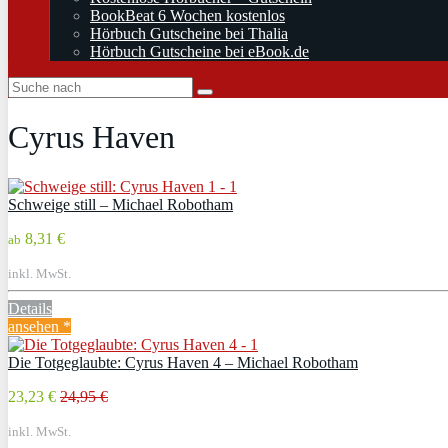
BookBeat 6 Wochen kostenlos
Hörbuch Gutscheine bei Thalia
Hörbuch Gutscheine bei eBook.de
Cyrus Haven
Schweige still – Michael Robotham
8,31 €
ab
inkl. MwSt.
Details
ansehen *
Die Totgeglaubte: Cyrus Haven 4 – Michael Robotham
23,23 €
24,95 €
inkl. MwSt.