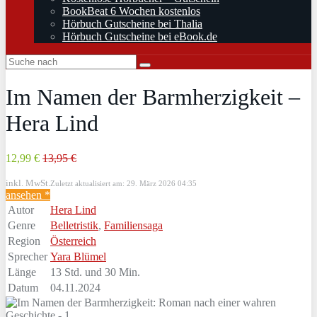
BookBeat 6 Wochen kostenlos
Hörbuch Gutscheine bei Thalia
Hörbuch Gutscheine bei eBook.de
Im Namen der Barmherzigkeit –
Hera Lind
12,99 €
13,95 €
inkl. MwSt.
Zuletzt aktualisiert am: 29. März 2026 04:35
ansehen *
Autor
Hera Lind
Genre
Belletristik
,
Familiensaga
Region
Österreich
Sprecher
Yara Blümel
Länge
13 Std. und 30 Min.
Datum
04.11.2024