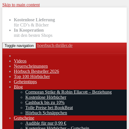
Skip to main content
Kostenlose Lieferung
für CD’s & Bücher
In Kooperation
mit den besten Shops
hoerbuch-thriller.de
Toggle navigation
Videos
Neuerscheinungen
Hörbuch Bestseller 2026
Top 100 Hörbücher
Geheimtipps
Blog
Cormoran Strike & Robin Ellacott – Beziehung
Kostenlose Hörbücher
Cashback bis zu 10%
Tolle Preise bei BookBeat
Hörbuch Schnäppchen
Gutscheine
Audible für nur 0,99 €
Kostenlose Hörbücher – Gutschein