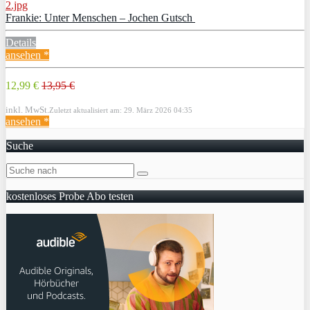
Frankie: Unter Menschen – Jochen Gutsch
Details
ansehen *
12,99 €
13,95 €
inkl. MwSt.
Zuletzt aktualisiert am: 29. März 2026 04:35
ansehen *
Suche
kostenloses Probe Abo testen