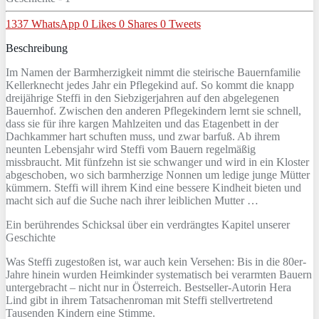
1337
WhatsApp
0
Likes
0
Shares
0
Tweets
Beschreibung
Im Namen der Barmherzigkeit nimmt die steirische Bauernfamilie
Kellerknecht jedes Jahr ein Pflegekind auf. So kommt die knapp
dreijährige Steffi in den Siebzigerjahren auf den abgelegenen
Bauernhof. Zwischen den anderen Pflegekindern lernt sie schnell,
dass sie für ihre kargen Mahlzeiten und das Etagenbett in der
Dachkammer hart schuften muss, und zwar barfuß. Ab ihrem
neunten Lebensjahr wird Steffi vom Bauern regelmäßig
missbraucht. Mit fünfzehn ist sie schwanger und wird in ein Kloster
abgeschoben, wo sich barmherzige Nonnen um ledige junge Mütter
kümmern. Steffi will ihrem Kind eine bessere Kindheit bieten und
macht sich auf die Suche nach ihrer leiblichen Mutter …
Ein berührendes Schicksal über ein verdrängtes Kapitel unserer
Geschichte
Was Steffi zugestoßen ist, war auch kein Versehen: Bis in die 80er-
Jahre hinein wurden Heimkinder systematisch bei verarmten Bauern
untergebracht – nicht nur in Österreich. Bestseller-Autorin Hera
Lind gibt in ihrem Tatsachenroman mit Steffi stellvertretend
Tausenden Kindern eine Stimme.