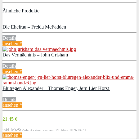
Ähnliche Produkte
Die Ehefrau – Freida McFadden
Details
ansehen *
Das Vermächtnis – John Grisham
Details
ansehen *
Blutregen Alexander – Thomas Enger, Jørn Lier Horst
Details
ansehen *
21,45 €
inkl. MwSt.
Zuletzt aktualisiert am: 29. März 2026 04:31
ansehen *