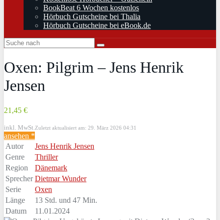
BookBeat 6 Wochen kostenlos
Hörbuch Gutscheine bei Thalia
Hörbuch Gutscheine bei eBook.de
Oxen: Pilgrim – Jens Henrik
Jensen
21,45 €
inkl. MwSt.
Zuletzt aktualisiert am: 29. März 2026 04:31
ansehen *
Autor
Jens Henrik Jensen
Genre
Thriller
Region
Dänemark
Sprecher
Dietmar Wunder
Serie
Oxen
Länge
13 Std. und 47 Min.
Datum
11.01.2024