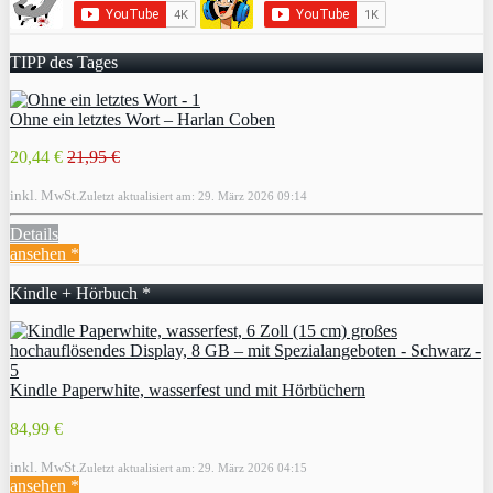
TIPP des Tages
Ohne ein letztes Wort – Harlan Coben
20,44 €
21,95 €
inkl. MwSt.
Zuletzt aktualisiert am: 29. März 2026 09:14
Details
ansehen *
Kindle + Hörbuch *
Kindle Paperwhite, wasserfest und mit Hörbüchern
84,99 €
inkl. MwSt.
Zuletzt aktualisiert am: 29. März 2026 04:15
ansehen *