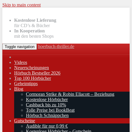
Skip to main content
Kostenlose Lieferung
für CD’s & Bücher
In Kooperation
mit den besten Shops
hoerbuch-thriller.de
Toggle navigation
Videos
Neuerscheinungen
Hörbuch Bestseller 2026
Top 100 Hörbücher
Geheimtipps
Blog
Cormoran Strike & Robin Ellacott – Beziehung
Kostenlose Hörbücher
Cashback bis zu 10%
Tolle Preise bei BookBeat
Hörbuch Schnäppchen
Gutscheine
Audible für nur 0,99 €
Kostenlose Hörbücher – Gutschein