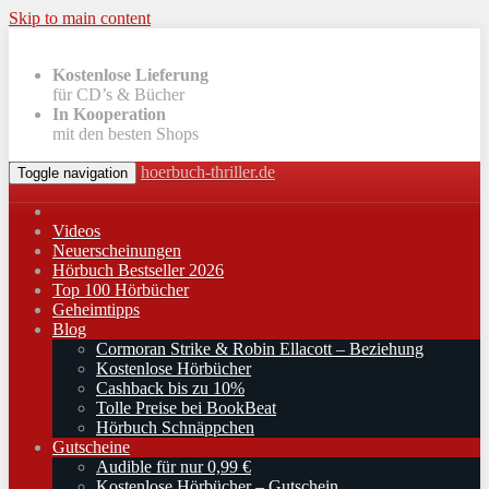
Skip to main content
Kostenlose Lieferung
für CD’s & Bücher
In Kooperation
mit den besten Shops
hoerbuch-thriller.de
Toggle navigation
Videos
Neuerscheinungen
Hörbuch Bestseller 2026
Top 100 Hörbücher
Geheimtipps
Blog
Cormoran Strike & Robin Ellacott – Beziehung
Kostenlose Hörbücher
Cashback bis zu 10%
Tolle Preise bei BookBeat
Hörbuch Schnäppchen
Gutscheine
Audible für nur 0,99 €
Kostenlose Hörbücher – Gutschein