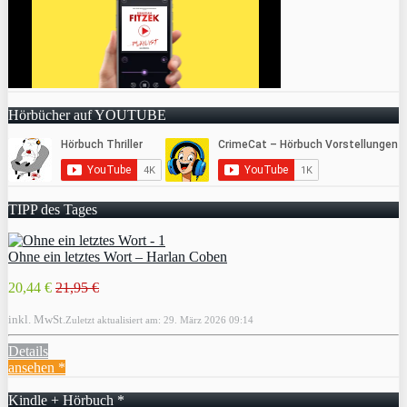
Hörbücher auf YOUTUBE
TIPP des Tages
Ohne ein letztes Wort – Harlan Coben
20,44 €
21,95 €
inkl. MwSt.
Zuletzt aktualisiert am: 29. März 2026 09:14
Details
ansehen *
Kindle + Hörbuch *