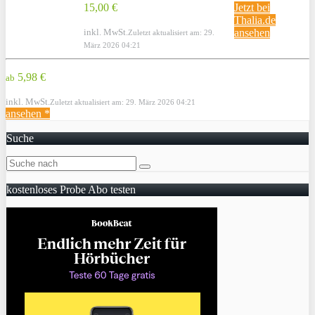
15,00 €
Jetzt bei
Thalia.de
inkl. MwSt.
ansehen
Zuletzt aktualisiert am: 29.
März 2026 04:21
5,98 €
ab
inkl. MwSt.
Zuletzt aktualisiert am: 29. März 2026 04:21
ansehen *
Suche
kostenloses Probe Abo testen