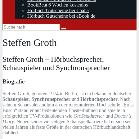
BookBeat 6 Wochen kostenlos
Hörbuch Gutscheine bei Thalia
Hörbuch Gutscheine bei eBook.de
Steffen Groth
Steffen Groth – Hörbuchsprecher,
Schauspieler und Synchronsprecher
Biografie
Steffen Groth, geboren 1974 in Berlin, ist ein bekannter deutscher
Schauspieler
,
Synchronsprecher
und
Hörbuchsprecher
. Nach
seinem Schauspielstudium an der renommierten Hochschule „Ernst
Busch“ stand er auf bedeutenden Theaterbühnen und spielte in
erfolgreichen TV-Produktionen wie
Großstadtrevier
und
Doctor’s
Diary
. Neben seiner vielseitigen Schauspielkarriere hat er sich seit
vielen Jahren als feste Größe in der deutschen Hörbuchlandschaft
etabliert.