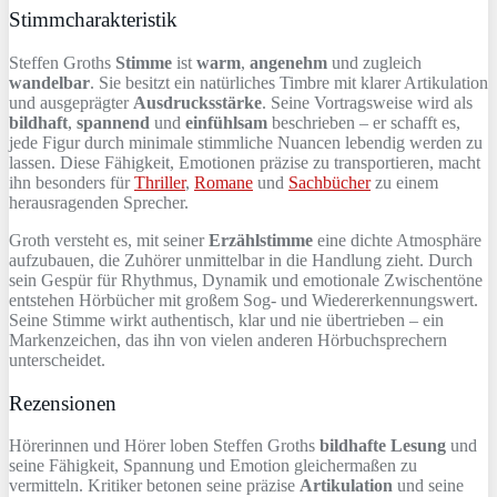
Stimmcharakteristik
Steffen Groths
Stimme
ist
warm
,
angenehm
und zugleich
wandelbar
. Sie besitzt ein natürliches Timbre mit klarer Artikulation
und ausgeprägter
Ausdrucksstärke
. Seine Vortragsweise wird als
bildhaft
,
spannend
und
einfühlsam
beschrieben – er schafft es,
jede Figur durch minimale stimmliche Nuancen lebendig werden zu
lassen. Diese Fähigkeit, Emotionen präzise zu transportieren, macht
ihn besonders für
Thriller
,
Romane
und
Sachbücher
zu einem
herausragenden Sprecher.
Groth versteht es, mit seiner
Erzählstimme
eine dichte Atmosphäre
aufzubauen, die Zuhörer unmittelbar in die Handlung zieht. Durch
sein Gespür für Rhythmus, Dynamik und emotionale Zwischentöne
entstehen Hörbücher mit großem Sog- und Wiedererkennungswert.
Seine Stimme wirkt authentisch, klar und nie übertrieben – ein
Markenzeichen, das ihn von vielen anderen Hörbuchsprechern
unterscheidet.
Rezensionen
Hörerinnen und Hörer loben Steffen Groths
bildhafte Lesung
und
seine Fähigkeit, Spannung und Emotion gleichermaßen zu
vermitteln. Kritiker betonen seine präzise
Artikulation
und seine