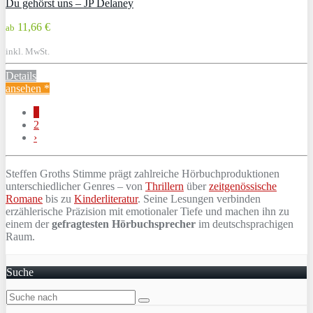
Du gehörst uns – JP Delaney
11,66 €
ab
inkl. MwSt.
Details
ansehen *
1
2
›
Steffen Groths Stimme prägt zahlreiche Hörbuchproduktionen
unterschiedlicher Genres – von
Thrillern
über
zeitgenössische
Romane
bis zu
Kinderliteratur
. Seine Lesungen verbinden
erzählerische Präzision mit emotionaler Tiefe und machen ihn zu
einem der
gefragtesten Hörbuchsprecher
im deutschsprachigen
Raum.
Suche