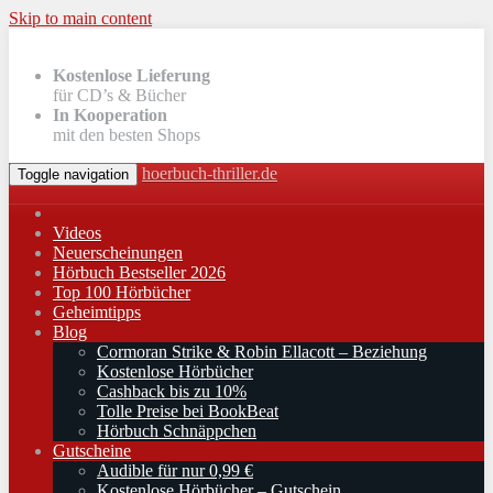
Skip to main content
Kostenlose Lieferung
für CD’s & Bücher
In Kooperation
mit den besten Shops
hoerbuch-thriller.de
Toggle navigation
Videos
Neuerscheinungen
Hörbuch Bestseller 2026
Top 100 Hörbücher
Geheimtipps
Blog
Cormoran Strike & Robin Ellacott – Beziehung
Kostenlose Hörbücher
Cashback bis zu 10%
Tolle Preise bei BookBeat
Hörbuch Schnäppchen
Gutscheine
Audible für nur 0,99 €
Kostenlose Hörbücher – Gutschein