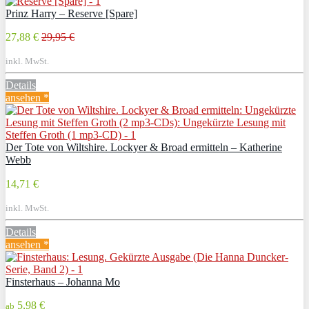
Prinz Harry – Reserve [Spare]
27,88 €
29,95 €
inkl. MwSt.
Details
ansehen *
Der Tote von Wiltshire. Lockyer & Broad ermitteln – Katherine
Webb
14,71 €
inkl. MwSt.
Details
ansehen *
Finsterhaus – Johanna Mo
5,98 €
ab