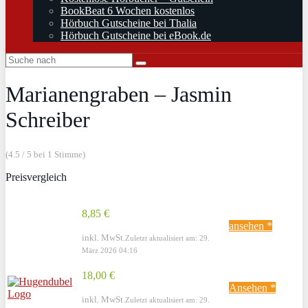
BookBeat 6 Wochen kostenlos
Hörbuch Gutscheine bei Thalia
Hörbuch Gutscheine bei eBook.de
Marianengraben – Jasmin
Schreiber
(4.5 / 5 bei 1 Stimme)
Preisvergleich
8,85 €
ansehen *
inkl. MwSt.
Zuletzt aktualisiert am: 29.
März 2026 04:16
18,00 €
Ansehen *
inkl. MwSt.
Zuletzt aktualisiert am: 29.