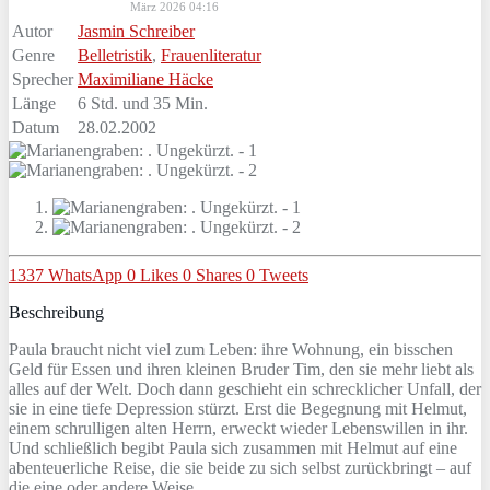
März 2026 04:16
Autor
Jasmin Schreiber
Genre
Belletristik
,
Frauenliteratur
Sprecher
Maximiliane Häcke
Länge
6 Std. und 35 Min.
Datum
28.02.2002
1337
WhatsApp
0
Likes
0
Shares
0
Tweets
Beschreibung
Paula braucht nicht viel zum Leben: ihre Wohnung, ein bisschen
Geld für Essen und ihren kleinen Bruder Tim, den sie mehr liebt als
alles auf der Welt. Doch dann geschieht ein schrecklicher Unfall, der
sie in eine tiefe Depression stürzt. Erst die Begegnung mit Helmut,
einem schrulligen alten Herrn, erweckt wieder Lebenswillen in ihr.
Und schließlich begibt Paula sich zusammen mit Helmut auf eine
abenteuerliche Reise, die sie beide zu sich selbst zurückbringt – auf
die eine oder andere Weise.