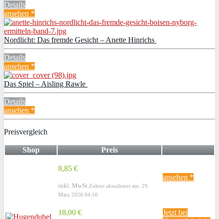
Details
ansehen *
Nordlicht: Das fremde Gesicht – Anette Hinrichs
Details
ansehen *
Das Spiel – Aisling Rawle
Details
ansehen *
Preisvergleich
Shop
Preis
8,85 €
ansehen *
inkl. MwSt.
Zuletzt aktualisiert am: 29.
März 2026 04:16
18,00 €
Jetzt bei