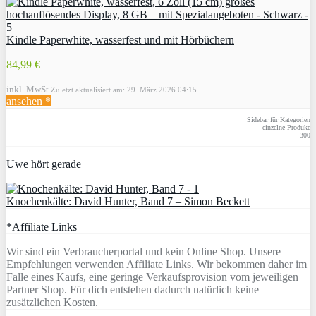
Kindle Paperwhite, wasserfest und mit Hörbüchern
84,99 €
inkl. MwSt.
Zuletzt aktualisiert am: 29. März 2026 04:15
ansehen *
Sidebar für Kategorien
einzelne Produke
300
Uwe hört gerade
Knochenkälte: David Hunter, Band 7 – Simon Beckett
*Affiliate Links
Wir sind ein Verbraucherportal und kein Online Shop. Unsere
Empfehlungen verwenden Affiliate Links. Wir bekommen daher im
Falle eines Kaufs, eine geringe Verkaufsprovision vom jeweiligen
Partner Shop. Für dich entstehen dadurch natürlich keine
zusätzlichen Kosten.