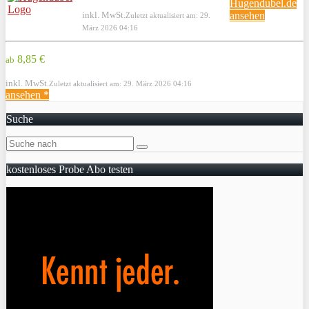
Hugendubel.de
inkl. MwSt.
ansehen
Zuletzt aktualisiert am: 29.
März 2026 04:16
8,85 €
ab
inkl. MwSt.
Zuletzt aktualisiert am: 29. März 2026 04:16
ansehen *
Suche
kostenloses Probe Abo testen