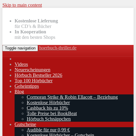
Skip to main content
Kostenlose Lieferung
für CD’s & Bücher
In Kooperation
mit den besten Shops
hoerbuch-thriller.de
Toggle navigation
Videos
Neuerscheinungen
Hörbuch Bestseller 2026
Top 100 Hörbücher
Geheimtipps
Blog
Cormoran Strike & Robin Ellacott – Beziehung
Kostenlose Hörbücher
Cashback bis zu 10%
Tolle Preise bei BookBeat
Hörbuch Schnäppchen
Gutscheine
Audible für nur 0,99 €
Kostenlose Hörbücher – Gutschein