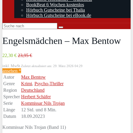
BookBeat 6 Wochen kostenlos
Hörbuch Gutscheine bei Thalia
Hörbuch Gutscheine bei eBook.de
Engelsmädchen – Max Bentow
22,30 €
23,95 €
inkl. MwSt.
Zuletzt aktualisiert am: 29. März 2026 04:29
ansehen *
Autor
Max Bentow
Genre
Krimi
,
Psycho-Thriller
Region
Deutschland
Sprecher
Herbert Schäfer
Serie
Kommissar Nils Trojan
Länge
12 Std. und 8 Min.
Datum
18.09.20223
Kommissar Nils Trojan (Band 11)