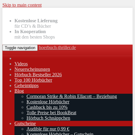
Skip to main content
Kostenlose Lieferung
für CD’s & Bücher
In Kooperation
mit den besten Shops
hoerbuch-thriller.de
Toggle navigation
Videos
Neuerscheinungen
Hörbuch Bestseller 2026
Top 100 Hörbücher
Geheimtipps
Blog
Cormoran Strike & Robin Ellacott – Beziehung
Kostenlose Hörbücher
Cashback bis zu 10%
Tolle Preise bei BookBeat
Hörbuch Schnäppchen
Gutscheine
Audible für nur 0,99 €
Kostenlose Hörbücher – Gutschein