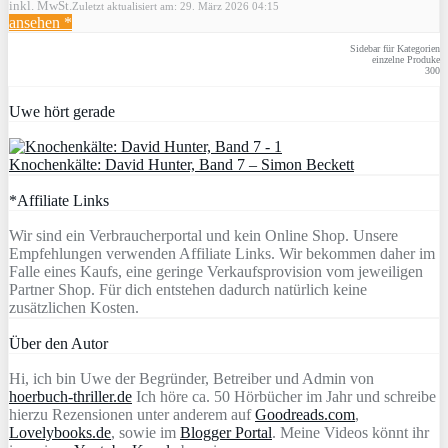
inkl. MwSt.
Zuletzt aktualisiert am: 29. März 2026 04:15
ansehen *
Sidebar für Kategorien
einzelne Produke
300
Uwe hört gerade
Knochenkälte: David Hunter, Band 7 – Simon Beckett
*Affiliate Links
Wir sind ein Verbraucherportal und kein Online Shop. Unsere
Empfehlungen verwenden Affiliate Links. Wir bekommen daher im
Falle eines Kaufs, eine geringe Verkaufsprovision vom jeweiligen
Partner Shop. Für dich entstehen dadurch natürlich keine
zusätzlichen Kosten.
Über den Autor
Hi, ich bin Uwe der Begründer, Betreiber und Admin von
hoerbuch-thriller.de
Ich höre ca. 50 Hörbücher im Jahr und schreibe
hierzu Rezensionen unter anderem auf
Goodreads.com
,
Lovelybooks.de
, sowie im
Blogger Portal
. Meine Videos könnt ihr