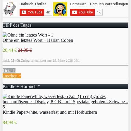
TIPP des Tages
Ohne ein letztes Wort – Harlan Coben
20,44 €
21,95 €
inkl. MwSt.
Zuletzt aktualisiert am: 29. März 2026 09:14
Details
ansehen *
Kindle + Hörbuch *
Kindle Paperwhite, wasserfest und mit Hörbüchern
84,99 €