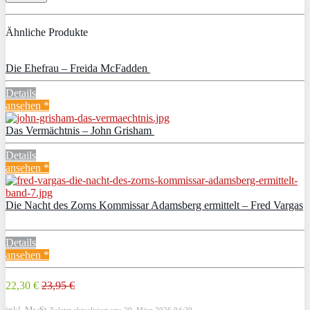
Ähnliche Produkte
Die Ehefrau – Freida McFadden
Details
ansehen *
Das Vermächtnis – John Grisham
Details
ansehen *
Die Nacht des Zorns Kommissar Adamsberg ermittelt – Fred Vargas
Details
ansehen *
22,30 €
23,95 €
inkl. MwSt.
Zuletzt aktualisiert am: 29. März 2026 04:29