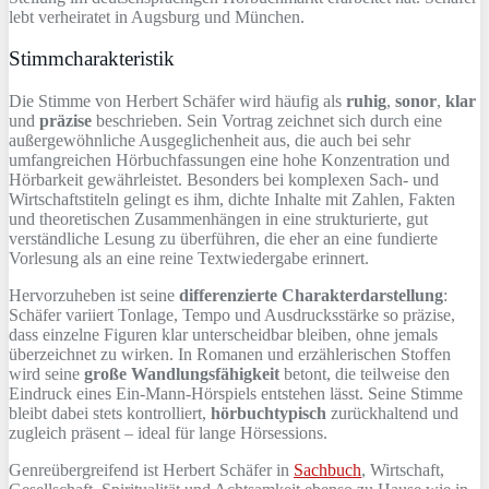
lebt verheiratet in Augsburg und München.
Stimmcharakteristik
Die Stimme von Herbert Schäfer wird häufig als
ruhig
,
sonor
,
klar
und
präzise
beschrieben. Sein Vortrag zeichnet sich durch eine
außergewöhnliche Ausgeglichenheit aus, die auch bei sehr
umfangreichen Hörbuchfassungen eine hohe Konzentration und
Hörbarkeit gewährleistet. Besonders bei komplexen Sach- und
Wirtschaftstiteln gelingt es ihm, dichte Inhalte mit Zahlen, Fakten
und theoretischen Zusammenhängen in eine strukturierte, gut
verständliche Lesung zu überführen, die eher an eine fundierte
Vorlesung als an eine reine Textwiedergabe erinnert.
Hervorzuheben ist seine
differenzierte Charakterdarstellung
:
Schäfer variiert Tonlage, Tempo und Ausdrucksstärke so präzise,
dass einzelne Figuren klar unterscheidbar bleiben, ohne jemals
überzeichnet zu wirken. In Romanen und erzählerischen Stoffen
wird seine
große Wandlungsfähigkeit
betont, die teilweise den
Eindruck eines Ein-Mann-Hörspiels entstehen lässt. Seine Stimme
bleibt dabei stets kontrolliert,
hörbuchtypisch
zurückhaltend und
zugleich präsent – ideal für lange Hörsessions.
Genreübergreifend ist Herbert Schäfer in
Sachbuch
, Wirtschaft,