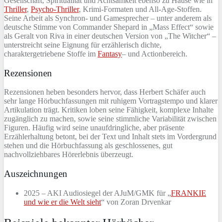
Gesellschaft, Spiritualität und Achtsamkeit ebenso zu Hause wie in
Thriller
,
Psycho-Thriller
, Krimi-Formaten und All-Age-Stoffen.
Seine Arbeit als Synchron- und Gamesprecher – unter anderem als
deutsche Stimme von Commander Shepard in „Mass Effect“ sowie
als Geralt von Riva in einer deutschen Version von „The Witcher“ –
unterstreicht seine Eignung für erzählerisch dichte,
charaktergetriebene Stoffe im
Fantasy
– und Actionbereich.
Rezensionen
Rezensionen heben besonders hervor, dass Herbert Schäfer auch
sehr lange Hörbuchfassungen mit ruhigem Vortragstempo und klarer
Artikulation trägt. Kritiken loben seine Fähigkeit, komplexe Inhalte
zugänglich zu machen, sowie seine stimmliche Variabilität zwischen
Figuren. Häufig wird seine unaufdringliche, aber präsente
Erzählerhaltung betont, bei der Text und Inhalt stets im Vordergrund
stehen und die Hörbuchfassung als geschlossenes, gut
nachvollziehbares Hörerlebnis überzeugt.
Auszeichnungen
2025 – AKI Audiosiegel der AJuM/GMK für „
FRANKIE
und wie er die Welt sieht
“ von Zoran Drvenkar