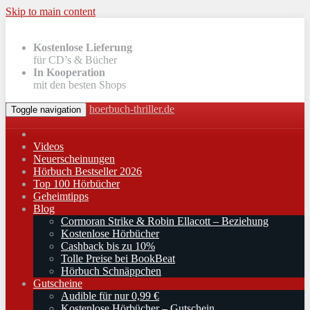
Skip to main content
Kostenlose Lieferung
für CD’s & Bücher
In Kooperation
mit den besten Shops
hoerbuch-thriller.de
Toggle navigation
Videos
Neuerscheinungen
Hörbuch Bestseller 2026
Top 100 Hörbücher
Geheimtipps
Blog
Cormoran Strike & Robin Ellacott – Beziehung
Kostenlose Hörbücher
Cashback bis zu 10%
Tolle Preise bei BookBeat
Hörbuch Schnäppchen
Gutscheine
Audible für nur 0,99 €
Kostenlose Hörbücher – Gutschein