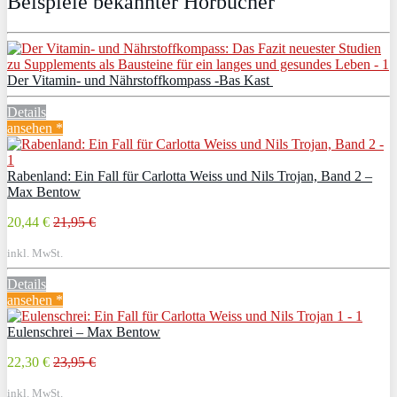
Beispiele bekannter Hörbücher
Der Vitamin- und Nährstoffkompass -Bas Kast
Details
ansehen *
Rabenland: Ein Fall für Carlotta Weiss und Nils Trojan, Band 2 –
Max Bentow
20,44 €
21,95 €
inkl. MwSt.
Details
ansehen *
Eulenschrei – Max Bentow
22,30 €
23,95 €
inkl. MwSt.