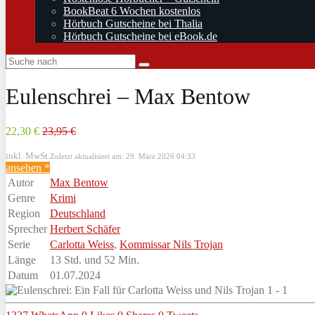
BookBeat 6 Wochen kostenlos
Hörbuch Gutscheine bei Thalia
Hörbuch Gutscheine bei eBook.de
Eulenschrei – Max Bentow
22,30 €
23,95 €
inkl. MwSt.
Zuletzt aktualisiert am: 29. März 2026 04:33
ansehen *
Autor
Max Bentow
Genre
Krimi
Region
Deutschland
Sprecher
Herbert Schäfer
Serie
Carlotta Weiss
,
Kommissar Nils Trojan
Länge
13 Std. und 52 Min.
Datum
01.07.2024