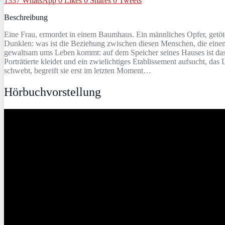
1337
WhatsApp
0
Likes
0
Shares
0
Tweets
Beschreibung
Eine Frau, ermordet in einem Baumhaus. Ein männliches Opfer, getöte
Dunklen: was ist die Beziehung zwischen diesen Menschen, die einem
gewaltsam ums Leben kommt: auf dem Speicher seines Hauses ist das Bi
Porträtierte kleidet und ein zwielichtiges Etablissement aufsucht, d
schwebt, begreift sie erst im letzten Moment…
Hörbuchvorstellung