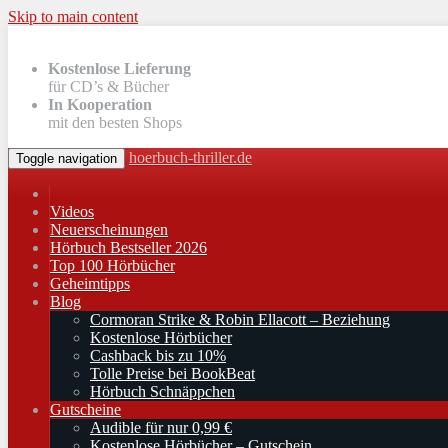
Skip to main content
Kostenlose Lieferung
für CD’s & Bücher
In Kooperation
mit den besten Shops
hoerbuch-thriller.de
Toggle navigation
Videos
Neuerscheinungen
Hörbuch Bestseller 2026
Top 100 Hörbücher
Geheimtipps
Blog
Cormoran Strike & Robin Ellacott – Beziehung
Kostenlose Hörbücher
Cashback bis zu 10%
Tolle Preise bei BookBeat
Hörbuch Schnäppchen
Gutscheine
Audible für nur 0,99 €
Kostenlose Hörbücher – Gutschein