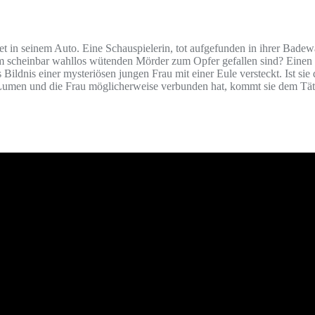
t in seinem Auto. Eine Schauspielerin, tot aufgefunden in ihrer Badew
 scheinbar wahllos wütenden Mörder zum Opfer gefallen sind? Einen e
ldnis einer mysteriösen jungen Frau mit einer Eule versteckt. Ist sie
as Lumen und die Frau möglicherweise verbunden hat, kommt sie dem Täte