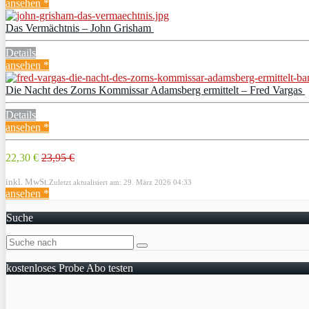
ansehen *
Das Vermächtnis – John Grisham
Details
ansehen *
Die Nacht des Zorns Kommissar Adamsberg ermittelt – Fred Vargas
Details
ansehen *
22,30 €
23,95 €
inkl. MwSt.
Zuletzt aktualisiert am: 29. März 2026 04:33
ansehen *
Suche
kostenloses Probe Abo testen