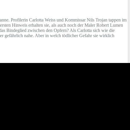
anne. Profilerin Carlotta Weiss und Kommissar Nils Trojan tappen im
rsten Hinweis erhalten sie, als auch noch der Maler Robert Lumen
 das Bindeglied zwischen den Opfern? Als Carlotta sich wie die
r gefährlich nahe. Aber in welch tödlicher Gefahr sie wirklich