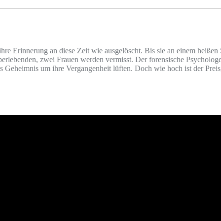
 ihre Erinnerung an diese Zeit wie ausgelöscht. Bis sie an einem heiße
berlebenden, zwei Frauen werden vermisst. Der forensische Psychologe
as Geheimnis um ihre Vergangenheit lüften. Doch wie hoch ist der Preis