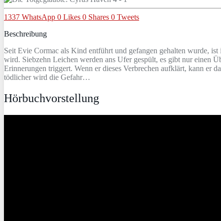
1337
WhatsApp
0
Likes
0
Shares
0
Tweets
Beschreibung
Seit Evie Cormac als Kind entführt und gefangen gehalten wurde, ist
wird. Siebzehn Leichen werden ans Ufer gespült, es gibt nur einen Ü
Erinnerungen triggert. Wenn er dieses Verbrechen aufklärt, kann er d
tödlicher wird die Gefahr…
Hörbuchvorstellung