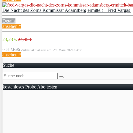
Die Nacht des Zorns Kommissar Adamsberg ermittelt – Fred Vargas
Details
ansehen *
23,23 €
24,95 €
inkl. MwSt.
Zuletzt aktualisiert am: 29. März 2026 04:35
ansehen *
Suche
kostenloses Probe Abo testen