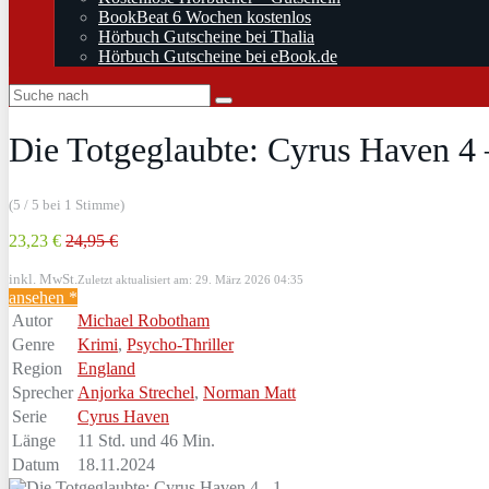
BookBeat 6 Wochen kostenlos
Hörbuch Gutscheine bei Thalia
Hörbuch Gutscheine bei eBook.de
Die Totgeglaubte: Cyrus Haven 4
(5 / 5 bei 1 Stimme)
23,23 €
24,95 €
inkl. MwSt.
Zuletzt aktualisiert am: 29. März 2026 04:35
ansehen *
Autor
Michael Robotham
Genre
Krimi
,
Psycho-Thriller
Region
England
Sprecher
Anjorka Strechel
,
Norman Matt
Serie
Cyrus Haven
Länge
11 Std. und 46 Min.
Datum
18.11.2024