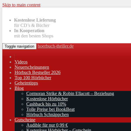
Skip to main content
Kostenlose Lieferung
für CD’s & Bücher
In Kooperation
mit den besten Shops
hoerbuch-thriller.de
Toggle navigation
Videos
Neuerscheinungen
Hörbuch Bestseller 2026
Top 100 Hörbücher
Geheimtipps
Blog
Cormoran Strike & Robin Ellacott – Beziehung
Kostenlose Hörbücher
Cashback bis zu 10%
Tolle Preise bei BookBeat
Hörbuch Schnäppchen
Gutscheine
Audible für nur 0,99 €
Kostenlose Hörbücher – Gutschein