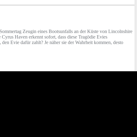
n Sommertag Zeugin eines Bootsunfalls an der Küste von Lincolnshire
 Cyrus Haven erkennt sofort, dass diese Tragödie Evies
, den Evie dafür zahlt? Je näher sie der Wahrheit kommen, desto