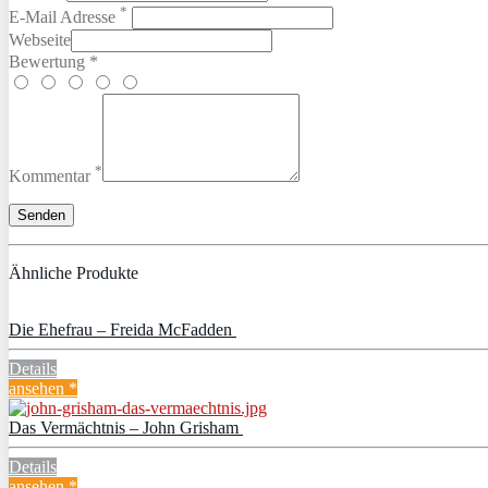
*
E-Mail Adresse
Webseite
Bewertung *
*
Kommentar
Ähnliche Produkte
Die Ehefrau – Freida McFadden
Details
ansehen *
Das Vermächtnis – John Grisham
Details
ansehen *