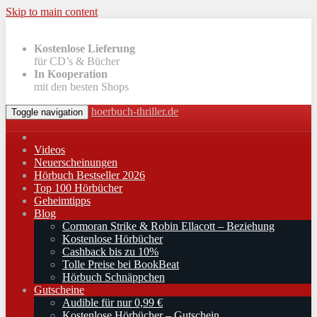
Skip to main content
Kostenlose Lieferung
für CD’s & Bücher
In Kooperation
mit den besten Shops
hoerbuch-thriller.de
Toggle navigation
Videos
Neuerscheinungen
Hörbuch Bestseller 2026
Top 100 Hörbücher
Geheimtipps
Blog
Cormoran Strike & Robin Ellacott – Beziehung
Kostenlose Hörbücher
Cashback bis zu 10%
Tolle Preise bei BookBeat
Hörbuch Schnäppchen
Gutscheine
Audible für nur 0,99 €
Kostenlose Hörbücher – Gutschein