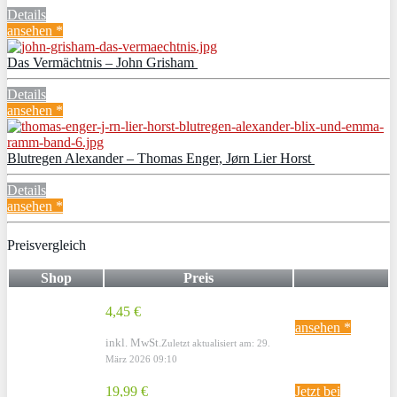
Details
ansehen *
Das Vermächtnis – John Grisham
Details
ansehen *
Blutregen Alexander – Thomas Enger, Jørn Lier Horst
Details
ansehen *
Preisvergleich
Shop
Preis
4,45 €
ansehen *
inkl. MwSt.
Zuletzt aktualisiert am: 29.
März 2026 09:10
19,99 €
Jetzt bei