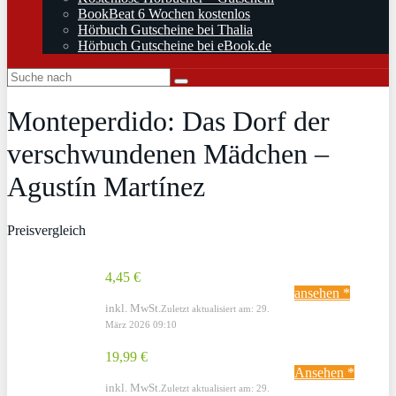
BookBeat 6 Wochen kostenlos
Hörbuch Gutscheine bei Thalia
Hörbuch Gutscheine bei eBook.de
Monteperdido: Das Dorf der
verschwundenen Mädchen –
Agustín Martínez
Preisvergleich
4,45 €
ansehen *
inkl. MwSt.
Zuletzt aktualisiert am: 29.
März 2026 09:10
19,99 €
Ansehen *
inkl. MwSt.
Zuletzt aktualisiert am: 29.