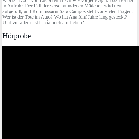
Ana ist. Doch von Lucía fehlt nach wie vor jede Spur. Das Dorf ist
in Aufruhr. Der Fall der verschwundenen Mädchen wird neu
aufgerollt, und Kommissarin Sara Campos steht vor vielen Fragen:
Wer ist der Tote im Auto? Wo hat Ana fünf Jahre lang gesteckt?
Und vor allem: Ist Lucía noch am Leben?
Hörprobe