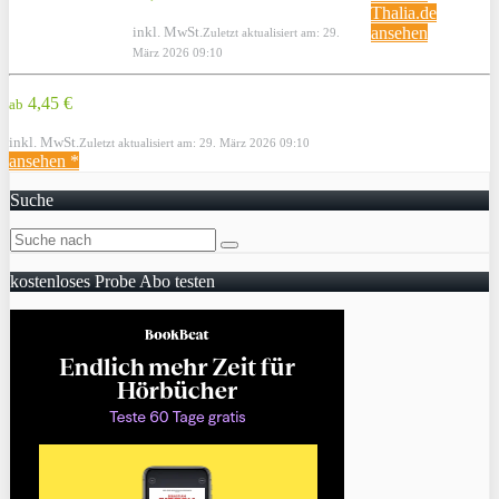
Thalia.de
inkl. MwSt.
ansehen
Zuletzt aktualisiert am: 29.
März 2026 09:10
4,45 €
ab
inkl. MwSt.
Zuletzt aktualisiert am: 29. März 2026 09:10
ansehen *
Suche
kostenloses Probe Abo testen