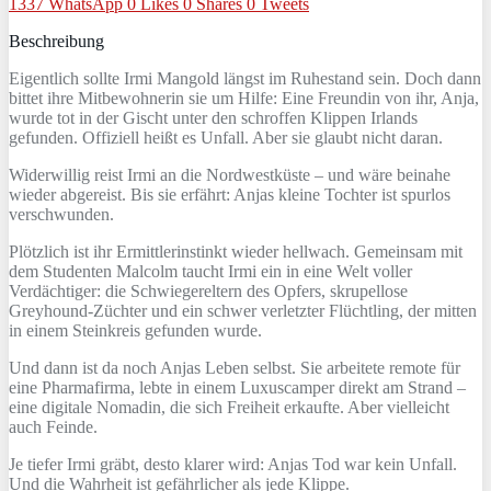
1337
WhatsApp
0
Likes
0
Shares
0
Tweets
Beschreibung
Eigentlich sollte Irmi Mangold längst im Ruhestand sein. Doch dann
bittet ihre Mitbewohnerin sie um Hilfe: Eine Freundin von ihr, Anja,
wurde tot in der Gischt unter den schroffen Klippen Irlands
gefunden. Offiziell heißt es Unfall. Aber sie glaubt nicht daran.
Widerwillig reist Irmi an die Nordwestküste – und wäre beinahe
wieder abgereist. Bis sie erfährt: Anjas kleine Tochter ist spurlos
verschwunden.
Plötzlich ist ihr Ermittlerinstinkt wieder hellwach. Gemeinsam mit
dem Studenten Malcolm taucht Irmi ein in eine Welt voller
Verdächtiger: die Schwiegereltern des Opfers, skrupellose
Greyhound-Züchter und ein schwer verletzter Flüchtling, der mitten
in einem Steinkreis gefunden wurde.
Und dann ist da noch Anjas Leben selbst. Sie arbeitete remote für
eine Pharmafirma, lebte in einem Luxuscamper direkt am Strand –
eine digitale Nomadin, die sich Freiheit erkaufte. Aber vielleicht
auch Feinde.
Je tiefer Irmi gräbt, desto klarer wird: Anjas Tod war kein Unfall.
Und die Wahrheit ist gefährlicher als jede Klippe.