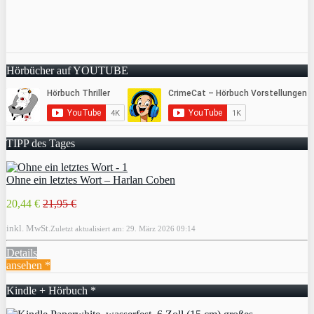
Hörbücher auf YOUTUBE
TIPP des Tages
Ohne ein letztes Wort – Harlan Coben
20,44 €
21,95 €
inkl. MwSt.
Zuletzt aktualisiert am: 29. März 2026 09:14
Details
ansehen *
Kindle + Hörbuch *