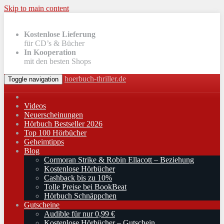
Skip to main content
Kostenlose Lieferung
für CD’s & Bücher
In Kooperation
mit den besten Shops
hoerbuch-thriller.de
Toggle navigation
Videos
Neuerscheinungen
Hörbuch Bestseller 2026
Top 100 Hörbücher
Geheimtipps
Blog
Cormoran Strike & Robin Ellacott – Beziehung
Kostenlose Hörbücher
Cashback bis zu 10%
Tolle Preise bei BookBeat
Hörbuch Schnäppchen
Gutscheine
Audible für nur 0,99 €
Kostenlose Hörbücher – Gutschein