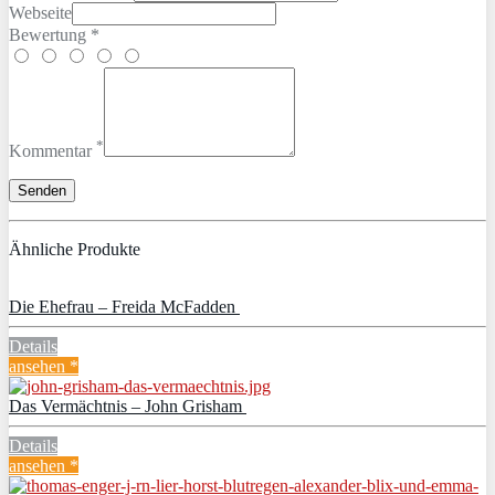
Webseite
Bewertung *
*
Kommentar
Ähnliche Produkte
Die Ehefrau – Freida McFadden
Details
ansehen *
Das Vermächtnis – John Grisham
Details
ansehen *