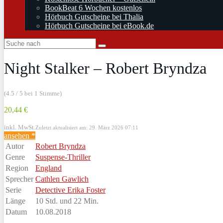
BookBeat 6 Wochen kostenlos
Hörbuch Gutscheine bei Thalia
Hörbuch Gutscheine bei eBook.de
Night Stalker – Robert Bryndza
(4.5 / 5 bei 1 Stimme)
20,44 €
inkl. MwSt.
Zuletzt aktualisiert am: 29. März 2026 07:11
ansehen *
Autor
Robert Bryndza
Genre
Suspense-Thriller
Region
England
Sprecher
Cathlen Gawlich
Serie
Detective Erika Foster
Länge
10 Std. und 22 Min.
Datum
10.08.2018