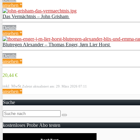
ansehen *
Das Vermächtnis – John Grisham
Details
ansehen *
Blutregen Alexander – Thomas Enger, Jørn Lier Horst
Details
ansehen *
20,44 €
inkl. MwSt.
Zuletzt aktualisiert am: 29. März 2026 07:11
ansehen *
Suche
kostenloses Probe Abo testen