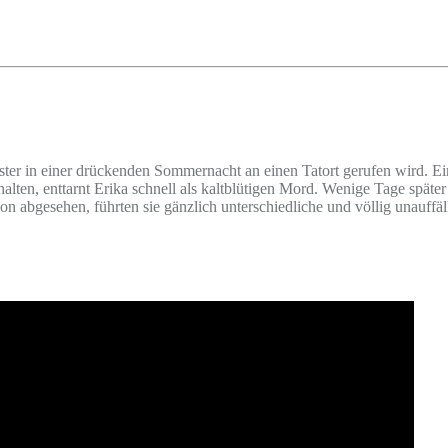
ster in einer drückenden Sommernacht an einen Tatort gerufen wird. Ei
halten, enttarnt Erika schnell als kaltblütigen Mord. Wenige Tage späte
avon abgesehen, führten sie gänzlich unterschiedliche und völlig unauf