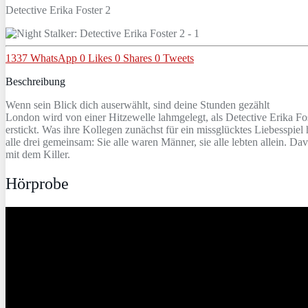
Detective Erika Foster 2
1337
WhatsApp
0
Likes
0
Shares
0
Tweets
Beschreibung
Wenn sein Blick dich auserwählt, sind deine Stunden gezählt
London wird von einer Hitzewelle lahmgelegt, als Detective Erika Fo
erstickt. Was ihre Kollegen zunächst für ein missglücktes Liebesspiel 
alle drei gemeinsam: Sie alle waren Männer, sie alle lebten allein. D
mit dem Killer.
Hörprobe