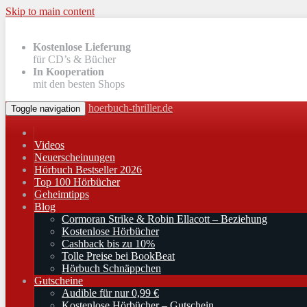
Skip to main content
Kostenlose Lieferung
für CD’s & Bücher
In Kooperation
mit den besten Shops
hoerbuch-thriller.de
Toggle navigation
Videos
Neuerscheinungen
Hörbuch Bestseller 2026
Top 100 Hörbücher
Geheimtipps
Blog
Cormoran Strike & Robin Ellacott – Beziehung
Kostenlose Hörbücher
Cashback bis zu 10%
Tolle Preise bei BookBeat
Hörbuch Schnäppchen
Gutscheine
Audible für nur 0,99 €
Kostenlose Hörbücher – Gutschein