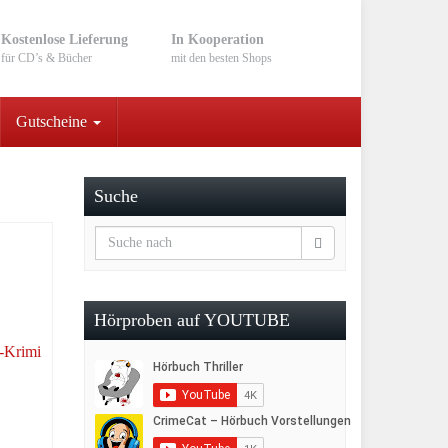
Kostenlose Lieferung
In Kooperation
für CD’s & Bücher
mit den besten Shops
Gutscheine
Suche
Hörproben auf YOUTUBE