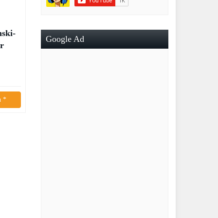
ski-
Google Ad
r
n *