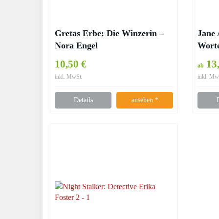
Gretas Erbe: Die Winzerin –
Jane 
Nora Engel
Worte
10,50 €
13,
ab
inkl. MwSt.
inkl. Mw
Details
ansehen *