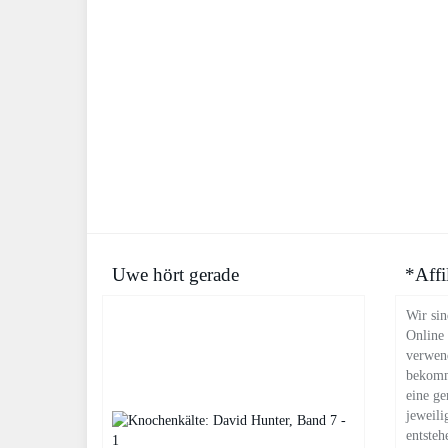
Uwe hört gerade
*Affi
Wir sin
Online
verwend
bekomm
eine ge
jeweili
entsteh