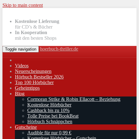
Skip to main content
Kostenlose Lieferung
für CD’s & Bücher
In Kooperation
mit den besten Shops
hoerbuch-thriller.de
Toggle navigation
Videos
Neuerscheinungen
Hörbuch Bestseller 2026
Top 100 Hörbücher
Geheimtipps
Blog
Cormoran Strike & Robin Ellacott – Beziehung
Kostenlose Hörbücher
Cashback bis zu 10%
Tolle Preise bei BookBeat
Hörbuch Schnäppchen
Gutscheine
Audible für nur 0,99 €
Kostenlose Hörbücher – Gutschein