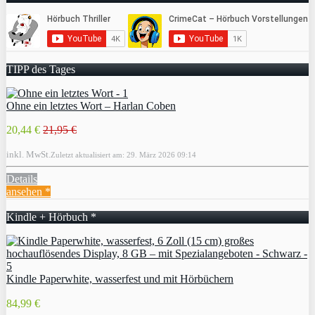
TIPP des Tages
Ohne ein letztes Wort – Harlan Coben
20,44 €
21,95 €
inkl. MwSt.
Zuletzt aktualisiert am: 29. März 2026 09:14
Details
ansehen *
Kindle + Hörbuch *
Kindle Paperwhite, wasserfest und mit Hörbüchern
84,99 €