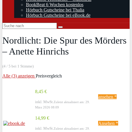
BookBeat 6 Wochen kostenlos
Hörbuch Gutscheine bei Thalia
Hörbuch Gutscheine bei eBook.de
Nordlicht: Die Spur des Mörders
– Anette Hinrichs
(4 / 5 bei 1 Stimme)
Alle (3) anzeigen
Preisvergleich
8,45 €
ansehen *
inkl. MwSt.
Zuletzt aktualisiert am: 29.
März 2026 08:09
14,99 €
Ansehen *
inkl. MwSt.
Zuletzt aktualisiert am: 29.