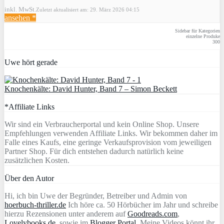
inkl. MwSt.
Zuletzt aktualisiert am: 29. März 2026 04:15
ansehen *
Sidebar für Kategorien
einzelne Produke
300
Uwe hört gerade
Knochenkälte: David Hunter, Band 7 – Simon Beckett
*Affiliate Links
Wir sind ein Verbraucherportal und kein Online Shop. Unsere
Empfehlungen verwenden Affiliate Links. Wir bekommen daher im
Falle eines Kaufs, eine geringe Verkaufsprovision vom jeweiligen
Partner Shop. Für dich entstehen dadurch natürlich keine
zusätzlichen Kosten.
Über den Autor
Hi, ich bin Uwe der Begründer, Betreiber und Admin von
hoerbuch-thriller.de
Ich höre ca. 50 Hörbücher im Jahr und schreibe
hierzu Rezensionen unter anderem auf
Goodreads.com
,
Lovelybooks.de
, sowie im
Blogger Portal
. Meine Videos könnt ihr