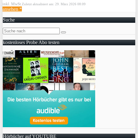
inkl. MwSt.
Zuletzt aktualisiert am: 29. März 2026 08:09
ansehen *
Suche
kostenloses Probe Abo testen
Hörbücher auf YOUTUBE