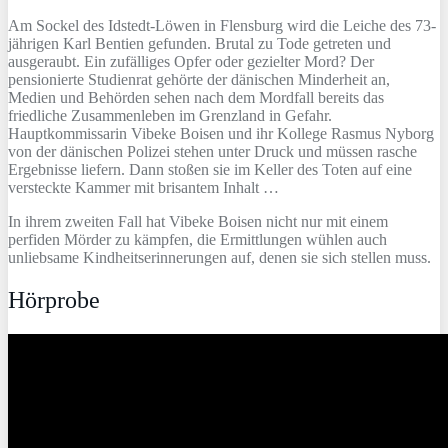
Am Sockel des Idstedt-Löwen in Flensburg wird die Leiche des 73-
jährigen Karl Bentien gefunden. Brutal zu Tode getreten und
ausgeraubt. Ein zufälliges Opfer oder gezielter Mord? Der
pensionierte Studienrat gehörte der dänischen Minderheit an,
Medien und Behörden sehen nach dem Mordfall bereits das
friedliche Zusammenleben im Grenzland in Gefahr.
Hauptkommissarin Vibeke Boisen und ihr Kollege Rasmus Nyborg
von der dänischen Polizei stehen unter Druck und müssen rasche
Ergebnisse liefern. Dann stoßen sie im Keller des Toten auf eine
versteckte Kammer mit brisantem Inhalt …
In ihrem zweiten Fall hat Vibeke Boisen nicht nur mit einem
perfiden Mörder zu kämpfen, die Ermittlungen wühlen auch
unliebsame Kindheitserinnerungen auf, denen sie sich stellen muss.
Hörprobe